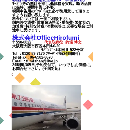
ﾏｰｼﾞﾝ等の無駄を排し,低価格を実現。輸送品質
は保持。税関申告は必要。
税関申告用のｲﾝﾎﾞｲｽは,必ず御用意して頂きま
すようお願い致します。
料金については,一度ご相談下
さい。
国内外交通費･重量超過料金･集荷費･繁忙期の
加算費･特別な諸税･消費税等は,必要な場合に別
途申し受けます。
株式会社OfficeHirofumi
〒550-0022
代表取締役 的場 博文
大阪府大阪市西区本田4-6-20
ﾗﾊﾟﾝｼﾞｰﾙ本田Ⅱ 522号室
Tel :
0120-89-7170
ﾌﾘｰﾀﾞｲﾔﾙ(24時間可)
Tel&Fax :
06-6582-8670
Email
:
fumishan@live.jp
24時間,365日,予約受付可。いつでも,お気軽に,
お問合せ下さい。(全国対応)
カート