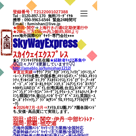
登録番号 : T2122001027388
Tel :
0120-897-170
無料ﾌﾘｰﾀﾞｲﾔﾙ
携帯 :
090-9963-6544
緊急24時間可
Email
:
fumishan@live.jp
★羽田･関空
⇒
上海行きの週6定期便運行中
★20kg,三方158cm内,1個\85,800より
♦♦♦海外国際ﾊﾝﾄﾞｷｬﾘｰ専門会社♦♦♦
全
SkyWayExpress
国
ｽｶｲｳｪｲｴｸｽﾌﾟﾚｽ
★ﾍﾞﾃﾗﾝｷｬﾘｱ8名在籍
★​経験者ｷｬﾘｱ募集中
👇👇日々,ｱﾒﾌﾞﾛ更新しています‼👇👇
http://ameblo.jp/fumishan1212/
★直近実績
⇒
ｻｳｼﾞｱﾗﾋﾞｱ(ﾀﾞﾝﾏﾝ),ﾌｨﾘﾋﾟﾝ(ﾏﾆﾗ),ﾊﾞ
ｰﾚｰﾝ,ｱﾒﾘｶ多数,中国多数,ﾒｷｼｺ(ﾚｵﾝ,ﾍﾞﾗｸﾙｽ,ﾒｷｼｺ
ｼﾃｨ,ｻﾝﾙｲｽﾎﾟﾄｼ,ｱｸﾞｱｽｶﾘｴﾝﾃｽ),ｲﾝﾄﾞ(ﾃﾞﾘｰ,ｱｰﾒﾀﾞ
ﾊﾞｰﾄﾞ,ﾊﾞﾝｶﾞﾛｰﾙ),ﾀｲ(ﾊﾞﾝｺｸ,ﾄﾞﾝﾑｱﾝ),ｲﾝﾄﾞﾈｼｱ(ｼﾞ
ｬｶﾙﾀ),UAE(ﾄﾞﾊﾞｲ),台湾(高雄,台北),ｶﾝﾎﾞｼﾞｱ(ﾌﾟﾉ
ﾝﾍﾟﾝ),ﾃﾞﾝﾏｰｸ(ｺﾍﾟﾝﾊｰｹﾞﾝ),ｸｳｪｰﾄ,ﾍﾞﾄﾅﾑ(ﾊﾉｲ,ﾎｰﾁ
ﾐﾝ),韓国(ｿｳﾙ,釜山),ﾊﾝｶﾞﾘｰ(ﾌﾞﾀﾞﾍﾟｽﾄ),英国(ﾋｰｽ
ﾛｰ,ｶﾞﾄｳｨｯｸ),ﾌﾞﾗｼﾞﾙ(ｻﾝﾊﾟｳﾛ,ﾏﾅｳｽ),ｱﾌﾘｶ(ﾓｻﾞﾝﾋﾞ
ｰｸ)
★2026年7月･8月⇒
ｱﾒﾘｶ,EU圏,ｱｼﾞｱ圏各国ﾊﾝﾄﾞ
も,安価･高品質にて実現します。
羽田･成田･関空･伊丹･中部ｾﾝﾄﾚｱ･
福岡･那覇
･他空港
①海外国際ﾊﾝﾄﾞｷｬﾘｰ/
主力業務/全国対応
②新幹線のﾊﾝﾄﾞｷｬﾘｰ/
主力業務/全国対応
③軽四輪車の緊急配送/黒ﾅﾝﾊﾞｰ車/全国対応