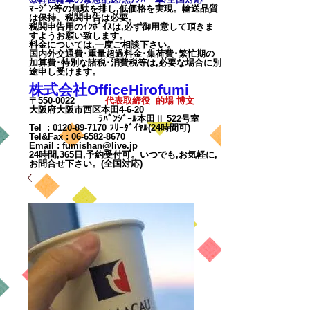
ﾏｰｼﾞﾝ等の無駄を排し,低価格を実現。輸送品質
は保持。税関申告は必要。
税関申告用のｲﾝﾎﾞｲｽは,必ず御用意して頂きま
すようお願い致します。
料金については,一度ご相談下
さい。
国内外交通費･重量超過料金･集荷費･繁忙期の
加算費･特別な諸税･消費税等は,必要な場合に別
途申し受けます。
株式会社OfficeHirofumi
〒550-0022
代表取締役 的場 博文
大阪府大阪市西区本田4-6-20
ﾗﾊﾟﾝｼﾞｰﾙ本田Ⅱ 522号室
Tel :
0120-89-7170
ﾌﾘｰﾀﾞｲﾔﾙ(24時間可)
Tel&Fax :
06-6582-8670
Email
:
fumishan@live.jp
24時間,365日,予約受付可。いつでも,お気軽に,
お問合せ下さい。(全国対応)
カート