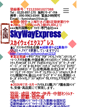
登録番号 : T2122001027388
Tel :
0120-897-170
無料ﾌﾘｰﾀﾞｲﾔﾙ
携帯 :
090-9963-6544
緊急24時間可
Email
:
fumishan@live.jp
★羽田･関空
⇒
上海行きの週6定期便運行中
★20kg,三方158cm内,1個\85,800より
♦♦♦海外国際ﾊﾝﾄﾞｷｬﾘｰ専門会社♦♦♦
全
SkyWayExpress
国
ｽｶｲｳｪｲｴｸｽﾌﾟﾚｽ
★ﾍﾞﾃﾗﾝｷｬﾘｱ8名在籍
★​経験者ｷｬﾘｱ募集中
👇👇日々,ｱﾒﾌﾞﾛ更新しています‼👇👇
http://ameblo.jp/fumishan1212/
★直近実績
⇒
ｻｳｼﾞｱﾗﾋﾞｱ(ﾀﾞﾝﾏﾝ),ﾌｨﾘﾋﾟﾝ(ﾏﾆﾗ),ﾊﾞ
ｰﾚｰﾝ,ｱﾒﾘｶ多数,中国多数,ﾒｷｼｺ(ﾚｵﾝ,ﾍﾞﾗｸﾙｽ,ﾒｷｼｺ
ｼﾃｨ,ｻﾝﾙｲｽﾎﾟﾄｼ,ｱｸﾞｱｽｶﾘｴﾝﾃｽ),ｲﾝﾄﾞ(ﾃﾞﾘｰ,ｱｰﾒﾀﾞ
ﾊﾞｰﾄﾞ,ﾊﾞﾝｶﾞﾛｰﾙ),ﾀｲ(ﾊﾞﾝｺｸ,ﾄﾞﾝﾑｱﾝ),ｲﾝﾄﾞﾈｼｱ(ｼﾞ
ｬｶﾙﾀ),UAE(ﾄﾞﾊﾞｲ),台湾(高雄,台北),ｶﾝﾎﾞｼﾞｱ(ﾌﾟﾉ
ﾝﾍﾟﾝ),ﾃﾞﾝﾏｰｸ(ｺﾍﾟﾝﾊｰｹﾞﾝ),ｸｳｪｰﾄ,ﾍﾞﾄﾅﾑ(ﾊﾉｲ,ﾎｰﾁ
ﾐﾝ),韓国(ｿｳﾙ,釜山),ﾊﾝｶﾞﾘｰ(ﾌﾞﾀﾞﾍﾟｽﾄ),英国(ﾋｰｽ
ﾛｰ,ｶﾞﾄｳｨｯｸ),ﾌﾞﾗｼﾞﾙ(ｻﾝﾊﾟｳﾛ,ﾏﾅｳｽ),ｱﾌﾘｶ(ﾓｻﾞﾝﾋﾞ
ｰｸ)
★2026年7月･8月⇒
ｱﾒﾘｶ,EU圏,ｱｼﾞｱ圏各国ﾊﾝﾄﾞ
も,安価･高品質にて実現します。
羽田･成田･関空･伊丹･中部ｾﾝﾄﾚｱ･
福岡･那覇
･他空港
①海外国際ﾊﾝﾄﾞｷｬﾘｰ/
主力業務/全国対応
②新幹線のﾊﾝﾄﾞｷｬﾘｰ/
主力業務/全国対応
③軽四輪車の緊急配送/黒ﾅﾝﾊﾞｰ車/全国対応