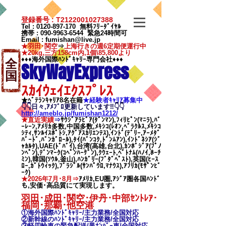
登録番号 : T2122001027388
Tel :
0120-897-170
無料ﾌﾘｰﾀﾞｲﾔﾙ
携帯 :
090-9963-6544
緊急24時間可
Email
:
fumishan@live.jp
★羽田･関空
⇒
上海行きの週6定期便運行中
★20kg,三方158cm内,1個\85,800より
♦♦♦海外国際ﾊﾝﾄﾞｷｬﾘｰ専門会社♦♦♦
全
SkyWayExpress
国
ｽｶｲｳｪｲｴｸｽﾌﾟﾚｽ
★ﾍﾞﾃﾗﾝｷｬﾘｱ8名在籍
★​経験者ｷｬﾘｱ募集中
👇👇日々,ｱﾒﾌﾞﾛ更新しています‼👇👇
http://ameblo.jp/fumishan1212/
★直近実績
⇒
ｻｳｼﾞｱﾗﾋﾞｱ(ﾀﾞﾝﾏﾝ),ﾌｨﾘﾋﾟﾝ(ﾏﾆﾗ),ﾊﾞ
ｰﾚｰﾝ,ｱﾒﾘｶ多数,中国多数,ﾒｷｼｺ(ﾚｵﾝ,ﾍﾞﾗｸﾙｽ,ﾒｷｼｺ
ｼﾃｨ,ｻﾝﾙｲｽﾎﾟﾄｼ,ｱｸﾞｱｽｶﾘｴﾝﾃｽ),ｲﾝﾄﾞ(ﾃﾞﾘｰ,ｱｰﾒﾀﾞ
ﾊﾞｰﾄﾞ,ﾊﾞﾝｶﾞﾛｰﾙ),ﾀｲ(ﾊﾞﾝｺｸ,ﾄﾞﾝﾑｱﾝ),ｲﾝﾄﾞﾈｼｱ(ｼﾞ
ｬｶﾙﾀ),UAE(ﾄﾞﾊﾞｲ),台湾(高雄,台北),ｶﾝﾎﾞｼﾞｱ(ﾌﾟﾉ
ﾝﾍﾟﾝ),ﾃﾞﾝﾏｰｸ(ｺﾍﾟﾝﾊｰｹﾞﾝ),ｸｳｪｰﾄ,ﾍﾞﾄﾅﾑ(ﾊﾉｲ,ﾎｰﾁ
ﾐﾝ),韓国(ｿｳﾙ,釜山),ﾊﾝｶﾞﾘｰ(ﾌﾞﾀﾞﾍﾟｽﾄ),英国(ﾋｰｽ
ﾛｰ,ｶﾞﾄｳｨｯｸ),ﾌﾞﾗｼﾞﾙ(ｻﾝﾊﾟｳﾛ,ﾏﾅｳｽ),ｱﾌﾘｶ(ﾓｻﾞﾝﾋﾞ
ｰｸ)
★2026年7月･8月⇒
ｱﾒﾘｶ,EU圏,ｱｼﾞｱ圏各国ﾊﾝﾄﾞ
も,安価･高品質にて実現します。
羽田･成田･関空･伊丹･中部ｾﾝﾄﾚｱ･
福岡･那覇
･他空港
①海外国際ﾊﾝﾄﾞｷｬﾘｰ/
主力業務/全国対応
②新幹線のﾊﾝﾄﾞｷｬﾘｰ/
主力業務/全国対応
③軽四輪車の緊急配送/黒ﾅﾝﾊﾞｰ車/全国対応