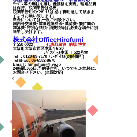
ﾏｰｼﾞﾝ等の無駄を排し,低価格を実現。輸送品質
は保持。税関申告は必要。
税関申告用のｲﾝﾎﾞｲｽは,必ず御用意して頂きま
すようお願い致します。
料金については,一度ご相談下
さい。
国内外交通費･重量超過料金･集荷費･繁忙期の
加算費･特別な諸税･消費税等は,必要な場合に別
途申し受けます。
株式会社OfficeHirofumi
〒550-0022
代表取締役 的場 博文
大阪府大阪市西区本田4-6-20
ﾗﾊﾟﾝｼﾞｰﾙ本田Ⅱ 522号室
Tel :
0120-89-7170
ﾌﾘｰﾀﾞｲﾔﾙ(24時間可)
Tel&Fax :
06-6582-8670
Email
:
fumishan@live.jp
24時間,365日,予約受付可。いつでも,お気軽に,
お問合せ下さい。(全国対応)
カート