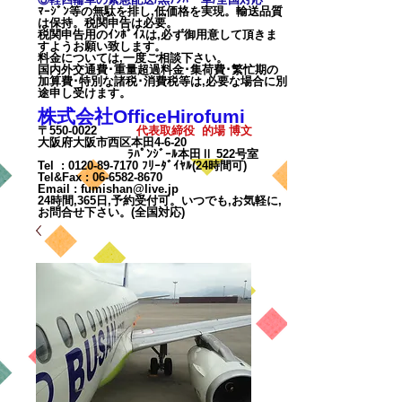
ﾏｰｼﾞﾝ等の無駄を排し,低価格を実現。輸送品質
は保持。税関申告は必要。
税関申告用のｲﾝﾎﾞｲｽは,必ず御用意して頂きま
すようお願い致します。
料金については,一度ご相談下
さい。
国内外交通費･重量超過料金･集荷費･繁忙期の
加算費･特別な諸税･消費税等は,必要な場合に別
途申し受けます。
株式会社OfficeHirofumi
〒550-0022
代表取締役 的場 博文
大阪府大阪市西区本田4-6-20
ﾗﾊﾟﾝｼﾞｰﾙ本田Ⅱ 522号室
Tel :
0120-89-7170
ﾌﾘｰﾀﾞｲﾔﾙ(24時間可)
Tel&Fax :
06-6582-8670
Email
:
fumishan@live.jp
24時間,365日,予約受付可。いつでも,お気軽に,
お問合せ下さい。(全国対応)
カート