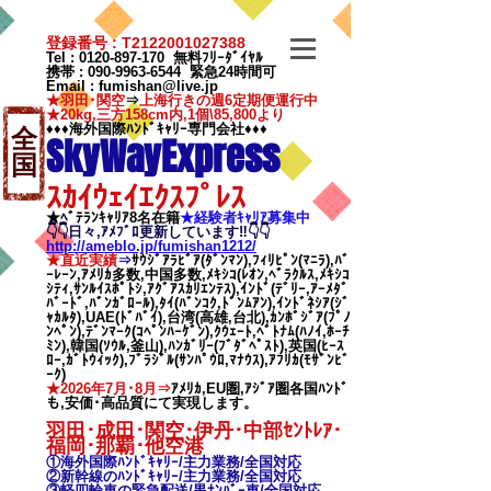
登録番号 : T2122001027388
Tel :
0120-897-170
無料ﾌﾘｰﾀﾞｲﾔﾙ
携帯 :
090-9963-6544
緊急24時間可
Email
:
fumishan@live.jp
★羽田･関空
⇒
上海行きの週6定期便運行中
★20kg,三方158cm内,1個\85,800より
♦♦♦海外国際ﾊﾝﾄﾞｷｬﾘｰ専門会社♦♦♦
全
SkyWayExpress
国
ｽｶｲｳｪｲｴｸｽﾌﾟﾚｽ
★ﾍﾞﾃﾗﾝｷｬﾘｱ8名在籍
★​経験者ｷｬﾘｱ募集中
👇👇日々,ｱﾒﾌﾞﾛ更新しています‼👇👇
http://ameblo.jp/fumishan1212/
★直近実績
⇒
ｻｳｼﾞｱﾗﾋﾞｱ(ﾀﾞﾝﾏﾝ),ﾌｨﾘﾋﾟﾝ(ﾏﾆﾗ),ﾊﾞ
ｰﾚｰﾝ,ｱﾒﾘｶ多数,中国多数,ﾒｷｼｺ(ﾚｵﾝ,ﾍﾞﾗｸﾙｽ,ﾒｷｼｺ
ｼﾃｨ,ｻﾝﾙｲｽﾎﾟﾄｼ,ｱｸﾞｱｽｶﾘｴﾝﾃｽ),ｲﾝﾄﾞ(ﾃﾞﾘｰ,ｱｰﾒﾀﾞ
ﾊﾞｰﾄﾞ,ﾊﾞﾝｶﾞﾛｰﾙ),ﾀｲ(ﾊﾞﾝｺｸ,ﾄﾞﾝﾑｱﾝ),ｲﾝﾄﾞﾈｼｱ(ｼﾞ
ｬｶﾙﾀ),UAE(ﾄﾞﾊﾞｲ),台湾(高雄,台北),ｶﾝﾎﾞｼﾞｱ(ﾌﾟﾉ
ﾝﾍﾟﾝ),ﾃﾞﾝﾏｰｸ(ｺﾍﾟﾝﾊｰｹﾞﾝ),ｸｳｪｰﾄ,ﾍﾞﾄﾅﾑ(ﾊﾉｲ,ﾎｰﾁ
ﾐﾝ),韓国(ｿｳﾙ,釜山),ﾊﾝｶﾞﾘｰ(ﾌﾞﾀﾞﾍﾟｽﾄ),英国(ﾋｰｽ
ﾛｰ,ｶﾞﾄｳｨｯｸ),ﾌﾞﾗｼﾞﾙ(ｻﾝﾊﾟｳﾛ,ﾏﾅｳｽ),ｱﾌﾘｶ(ﾓｻﾞﾝﾋﾞ
ｰｸ)
★2026年7月･8月⇒
ｱﾒﾘｶ,EU圏,ｱｼﾞｱ圏各国ﾊﾝﾄﾞ
も,安価･高品質にて実現します。
羽田･成田･関空･伊丹･中部ｾﾝﾄﾚｱ･
福岡･那覇
･他空港
①海外国際ﾊﾝﾄﾞｷｬﾘｰ/
主力業務/全国対応
②新幹線のﾊﾝﾄﾞｷｬﾘｰ/
主力業務/全国対応
③軽四輪車の緊急配送/黒ﾅﾝﾊﾞｰ車/全国対応