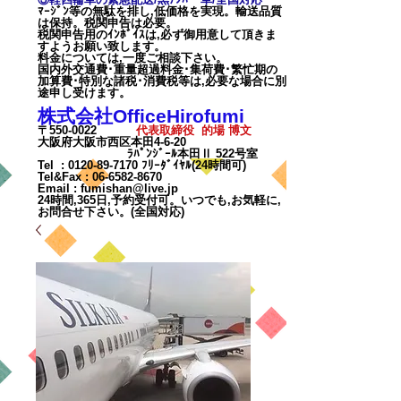
ﾏｰｼﾞﾝ等の無駄を排し,低価格を実現。輸送品質
は保持。税関申告は必要。
税関申告用のｲﾝﾎﾞｲｽは,必ず御用意して頂きま
すようお願い致します。
料金については,一度ご相談下
さい。
国内外交通費･重量超過料金･集荷費･繁忙期の
加算費･特別な諸税･消費税等は,必要な場合に別
途申し受けます。
株式会社OfficeHirofumi
〒550-0022
代表取締役 的場 博文
大阪府大阪市西区本田4-6-20
ﾗﾊﾟﾝｼﾞｰﾙ本田Ⅱ 522号室
Tel :
0120-89-7170
ﾌﾘｰﾀﾞｲﾔﾙ(24時間可)
Tel&Fax :
06-6582-8670
Email
:
fumishan@live.jp
24時間,365日,予約受付可。いつでも,お気軽に,
お問合せ下さい。(全国対応)
カート