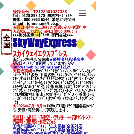
登録番号 : T2122001027388
Tel :
0120-897-170
無料ﾌﾘｰﾀﾞｲﾔﾙ
携帯 :
090-9963-6544
緊急24時間可
Email
:
fumishan@live.jp
★羽田･関空
⇒
上海行きの週6定期便運行中
★20kg,三方158cm内,1個\85,800より
♦♦♦海外国際ﾊﾝﾄﾞｷｬﾘｰ専門会社♦♦♦
全
SkyWayExpress
国
ｽｶｲｳｪｲｴｸｽﾌﾟﾚｽ
★ﾍﾞﾃﾗﾝｷｬﾘｱ8名在籍
★​経験者ｷｬﾘｱ募集中
👇👇日々,ｱﾒﾌﾞﾛ更新しています‼👇👇
http://ameblo.jp/fumishan1212/
★直近実績
⇒
ｻｳｼﾞｱﾗﾋﾞｱ(ﾀﾞﾝﾏﾝ),ﾌｨﾘﾋﾟﾝ(ﾏﾆﾗ),ﾊﾞ
ｰﾚｰﾝ,ｱﾒﾘｶ多数,中国多数,ﾒｷｼｺ(ﾚｵﾝ,ﾍﾞﾗｸﾙｽ,ﾒｷｼｺ
ｼﾃｨ,ｻﾝﾙｲｽﾎﾟﾄｼ,ｱｸﾞｱｽｶﾘｴﾝﾃｽ),ｲﾝﾄﾞ(ﾃﾞﾘｰ,ｱｰﾒﾀﾞ
ﾊﾞｰﾄﾞ,ﾊﾞﾝｶﾞﾛｰﾙ),ﾀｲ(ﾊﾞﾝｺｸ,ﾄﾞﾝﾑｱﾝ),ｲﾝﾄﾞﾈｼｱ(ｼﾞ
ｬｶﾙﾀ),UAE(ﾄﾞﾊﾞｲ),台湾(高雄,台北),ｶﾝﾎﾞｼﾞｱ(ﾌﾟﾉ
ﾝﾍﾟﾝ),ﾃﾞﾝﾏｰｸ(ｺﾍﾟﾝﾊｰｹﾞﾝ),ｸｳｪｰﾄ,ﾍﾞﾄﾅﾑ(ﾊﾉｲ,ﾎｰﾁ
ﾐﾝ),韓国(ｿｳﾙ,釜山),ﾊﾝｶﾞﾘｰ(ﾌﾞﾀﾞﾍﾟｽﾄ),英国(ﾋｰｽ
ﾛｰ,ｶﾞﾄｳｨｯｸ),ﾌﾞﾗｼﾞﾙ(ｻﾝﾊﾟｳﾛ,ﾏﾅｳｽ),ｱﾌﾘｶ(ﾓｻﾞﾝﾋﾞ
ｰｸ)
★2026年7月･8月⇒
ｱﾒﾘｶ,EU圏,ｱｼﾞｱ圏各国ﾊﾝﾄﾞ
も,安価･高品質にて実現します。
羽田･成田･関空･伊丹･中部ｾﾝﾄﾚｱ･
福岡･那覇
･他空港
①海外国際ﾊﾝﾄﾞｷｬﾘｰ/
主力業務/全国対応
②新幹線のﾊﾝﾄﾞｷｬﾘｰ/
主力業務/全国対応
③軽四輪車の緊急配送/黒ﾅﾝﾊﾞｰ車/全国対応