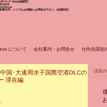
-7170 ﾌﾘｰﾀﾞｲﾔﾙ(24時間可)
582-8670
n@live.jp
日,予約受付可。いつでも,お気軽に,お問合せ下さい。(全国対応)
press について
会社案内・お問合せ
仕向先国別
注目の
～中国･大連周水子国際空港DLCの
ー 滞在編
ね。