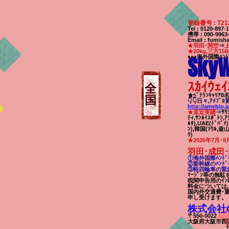
登録番号 : T21
Tel : 0120-89
携帯 : 090-99
Email
:
fumisha
★羽田･関空
⇒
★20kg,三方158
SkyW
♦♦♦海外国際ﾊﾝﾄ
ｽｶｲｳｪｲ
全
★ﾍﾞﾃﾗﾝｷｬﾘｱ
国
👇👇日々,ｱﾒﾌﾞ
http://ameblo.
★直近実績
⇒
ｻｳ
ﾃｨ,ｻﾝﾙｲｽﾎﾟﾄｼ,ｱ
ﾙﾀ),UAE(ﾄﾞﾊﾞｲ
ﾝ),韓国(ｿｳﾙ,釜山)
ｸ)
★2026年7月･8
羽田･成田･
①海外国際ﾊﾝﾄﾞｷ
②新幹線のﾊﾝﾄﾞｷ
③軽四輪車の緊急
ﾏｰｼﾞﾝ等の無
税関申告用のｲﾝ
料金については
国内外交通費･
申し受けます。
株式会社Off
〒550-0022
代
大阪府大阪市西区本
ﾗﾊﾟﾝｼﾞ