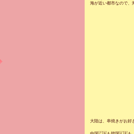
海が近い都市なので、
大陸は、串焼きがお好
中国🇨🇳も韓国🇰