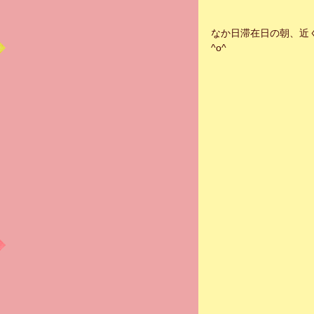
なか日滞在日の朝、近
^o^