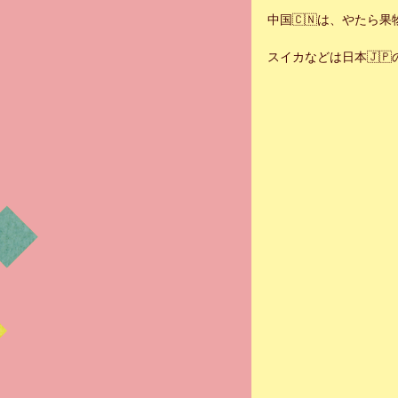
中国🇨🇳は、やたら
スイカなどは日本🇯🇵