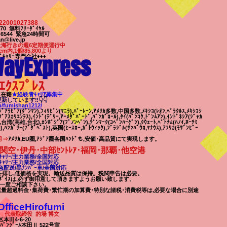
22001027388
7-170 無料ﾌﾘｰﾀﾞｲﾔﾙ
63-6544 緊急24時間可
n@live.jp
上海行きの週6定期便運行中
cm内,1個\85,800より
ayExpress
ﾞｷｬﾘｰ専門会社♦♦♦
ｴｸｽﾌﾟﾚｽ
8名在籍
★​経験者ｷｬﾘｱ募集中
ﾛ更新しています‼👇👇
jp/fumishan1212/
ｼﾞｱﾗﾋﾞｱ(ﾀﾞﾝﾏﾝ),ﾌｨﾘﾋﾟﾝ(ﾏﾆﾗ),ﾊﾞｰﾚｰﾝ,ｱﾒﾘｶ多数,中国多数,ﾒｷｼｺ(ﾚｵﾝ,ﾍﾞﾗｸﾙｽ,ﾒｷｼｺｼ
ｸﾞｱｽｶﾘｴﾝﾃｽ),ｲﾝﾄﾞ(ﾃﾞﾘｰ,ｱｰﾒﾀﾞﾊﾞｰﾄﾞ,ﾊﾞﾝｶﾞﾛｰﾙ),ﾀｲ(ﾊﾞﾝｺｸ,ﾄﾞﾝﾑｱﾝ),ｲﾝﾄﾞﾈｼｱ(ｼﾞｬｶ
),台湾(高雄,台北),ｶﾝﾎﾞｼﾞｱ(ﾌﾟﾉﾝﾍﾟﾝ),ﾃﾞﾝﾏｰｸ(ｺﾍﾟﾝﾊｰｹﾞﾝ),ｸｳｪｰﾄ,ﾍﾞﾄﾅﾑ(ﾊﾉｲ,ﾎｰﾁﾐ
,ﾊﾝｶﾞﾘｰ(ﾌﾞﾀﾞﾍﾟｽﾄ),英国(ﾋｰｽﾛｰ,ｶﾞﾄｳｨｯｸ),ﾌﾞﾗｼﾞﾙ(ｻﾝﾊﾟｳﾛ,ﾏﾅｳｽ),ｱﾌﾘｶ(ﾓｻﾞﾝﾋﾞｰ
月⇒
ｱﾒﾘｶ,EU圏,ｱｼﾞｱ圏各国ﾊﾝﾄﾞも,安価･高品質にて実現します。
関空･伊丹･中部ｾﾝﾄﾚｱ･福岡･那覇
･他空港
ｬﾘｰ/
主力業務/全国対応
ｬﾘｰ/
主力業務/全国対応
配送/黒ﾅﾝﾊﾞｰ車/全国対応
駄を排し,低価格を実現。輸送品質は保持。税関申告は必要。
ﾎﾞｲｽは,必ず御用意して頂きますようお願い致します。
,一度ご相談下
さい。
重量超過料金･集荷費･繁忙期の加算費･特別な諸税･消費税等は,必要な場合に別途
iceHirofumi
表取締役 的場 博文
田4-6-20
ｰﾙ本田Ⅱ 522号室