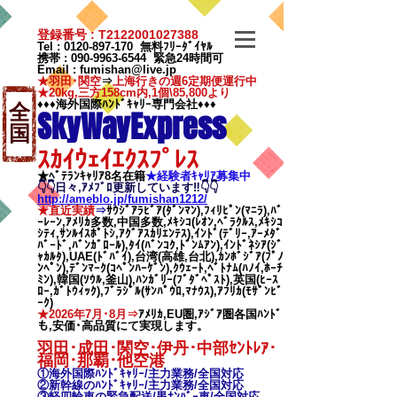
登録番号 : T2122001027388
Tel :
0120-897-170
無料ﾌﾘｰﾀﾞｲﾔﾙ
携帯 :
090-9963-6544
緊急24時間可
Email
:
fumishan@live.jp
★羽田･関空
⇒
上海行きの週6定期便運行中
★20kg,三方158cm内,1個\85,800より
♦♦♦海外国際ﾊﾝﾄﾞｷｬﾘｰ専門会社♦♦♦
全
SkyWayExpress
国
ｽｶｲｳｪｲｴｸｽﾌﾟﾚｽ
★ﾍﾞﾃﾗﾝｷｬﾘｱ8名在籍
★​経験者ｷｬﾘｱ募集中
👇👇日々,ｱﾒﾌﾞﾛ更新しています‼👇👇
http://ameblo.jp/fumishan1212/
★直近実績
⇒
ｻｳｼﾞｱﾗﾋﾞｱ(ﾀﾞﾝﾏﾝ),ﾌｨﾘﾋﾟﾝ(ﾏﾆﾗ),ﾊﾞ
ｰﾚｰﾝ,ｱﾒﾘｶ多数,中国多数,ﾒｷｼｺ(ﾚｵﾝ,ﾍﾞﾗｸﾙｽ,ﾒｷｼｺ
ｼﾃｨ,ｻﾝﾙｲｽﾎﾟﾄｼ,ｱｸﾞｱｽｶﾘｴﾝﾃｽ),ｲﾝﾄﾞ(ﾃﾞﾘｰ,ｱｰﾒﾀﾞ
ﾊﾞｰﾄﾞ,ﾊﾞﾝｶﾞﾛｰﾙ),ﾀｲ(ﾊﾞﾝｺｸ,ﾄﾞﾝﾑｱﾝ),ｲﾝﾄﾞﾈｼｱ(ｼﾞ
ｬｶﾙﾀ),UAE(ﾄﾞﾊﾞｲ),台湾(高雄,台北),ｶﾝﾎﾞｼﾞｱ(ﾌﾟﾉ
ﾝﾍﾟﾝ),ﾃﾞﾝﾏｰｸ(ｺﾍﾟﾝﾊｰｹﾞﾝ),ｸｳｪｰﾄ,ﾍﾞﾄﾅﾑ(ﾊﾉｲ,ﾎｰﾁ
ﾐﾝ),韓国(ｿｳﾙ,釜山),ﾊﾝｶﾞﾘｰ(ﾌﾞﾀﾞﾍﾟｽﾄ),英国(ﾋｰｽ
ﾛｰ,ｶﾞﾄｳｨｯｸ),ﾌﾞﾗｼﾞﾙ(ｻﾝﾊﾟｳﾛ,ﾏﾅｳｽ),ｱﾌﾘｶ(ﾓｻﾞﾝﾋﾞ
ｰｸ)
★2026年7月･8月⇒
ｱﾒﾘｶ,EU圏,ｱｼﾞｱ圏各国ﾊﾝﾄﾞ
も,安価･高品質にて実現します。
羽田･成田･関空･伊丹･中部ｾﾝﾄﾚｱ･
福岡･那覇
･他空港
①海外国際ﾊﾝﾄﾞｷｬﾘｰ/
主力業務/全国対応
②新幹線のﾊﾝﾄﾞｷｬﾘｰ/
主力業務/全国対応
③軽四輪車の緊急配送/黒ﾅﾝﾊﾞｰ車/全国対応