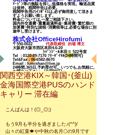
ﾏｰｼﾞﾝ等の無駄を排し,低価格を実現。輸送品質
は保持。税関申告は必要。
税関申告用のｲﾝﾎﾞｲｽは,必ず御用意して頂きま
すようお願い致します。
料金については,一度ご相談下
さい。
国内外交通費･重量超過料金･集荷費･繁忙期の
加算費･特別な諸税･消費税等は,必要な場合に別
途申し受けます。
株式会社OfficeHirofumi
〒550-0022
代表取締役 的場 博文
大阪府大阪市西区本田4-6-20
ﾗﾊﾟﾝｼﾞｰﾙ本田Ⅱ 522号室
Tel :
0120-89-7170
ﾌﾘｰﾀﾞｲﾔﾙ(24時間可)
Tel&Fax :
06-6582-8670
Email
:
fumishan@live.jp
24時間,365日,予約受付可。いつでも,お気軽に,
お問合せ下さい。(全国対応)
関西空港KIX～韓国･(釜山)
金海国際空港PUSのハンド
キャリー 滞在編
こんばんは！(◎_◎;)
カート
もう9月も半分を過ぎました♪(^^)/
山々の紅葉🍁や中秋の名月🌕の9月です