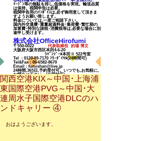
ﾏｰｼﾞﾝ等の無駄を排し,低価格を実現。輸送品質
は保持。税関申告は必要。
税関申告用のｲﾝﾎﾞｲｽは,必ず御用意して頂きま
すようお願い致します。
料金については,一度ご相談下
さい。
国内外交通費･重量超過料金･集荷費･繁忙期の
加算費･特別な諸税･消費税等は,必要な場合に別
途申し受けます。
株式会社OfficeHirofumi
〒550-0022
代表取締役 的場 博文
大阪府大阪市西区本田4-6-20
ﾗﾊﾟﾝｼﾞｰﾙ本田Ⅱ 522号室
Tel :
0120-89-7170
ﾌﾘｰﾀﾞｲﾔﾙ(24時間可)
Tel&Fax :
06-6582-8670
Email
:
fumishan@live.jp
24時間,365日,予約受付可。いつでも,お気軽に,
お問合せ下さい。(全国対応)
関西空港KIX～中国･上海浦
東国際空港PVG～中国･大
連周水子国際空港DLCのハ
ンドキャリー ④
カート
おはようございます。