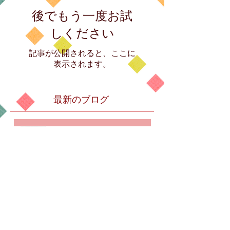
後でもう一度お試
しください
記事が公開されると、ここに
表示されます。
最新のブログ
《軽四輪車の緊急配送》ラスト
ミッション♪大阪府池田市→関西
空港なう完了 仕事納め
《海外国際ハンドキャリー》ゆ
く年くる年♪Thank you for your
likes!!!