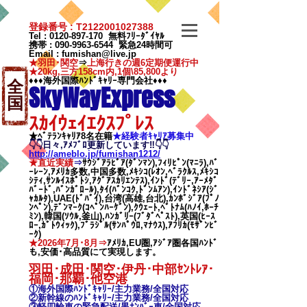
登録番号 : T2122001027388
Tel :
0120-897-170
無料ﾌﾘｰﾀﾞｲﾔﾙ
携帯 :
090-9963-6544
緊急24時間可
Email
:
fumishan@live.jp
★羽田･関空
⇒
上海行きの週6定期便運行中
★20kg,三方158cm内,1個\85,800より
♦♦♦海外国際ﾊﾝﾄﾞｷｬﾘｰ専門会社♦♦♦
全
SkyWayExpress
国
ｽｶｲｳｪｲｴｸｽﾌﾟﾚｽ
★ﾍﾞﾃﾗﾝｷｬﾘｱ8名在籍
★​経験者ｷｬﾘｱ募集中
👇👇日々,ｱﾒﾌﾞﾛ更新しています‼👇👇
http://ameblo.jp/fumishan1212/
★直近実績
⇒
ｻｳｼﾞｱﾗﾋﾞｱ(ﾀﾞﾝﾏﾝ),ﾌｨﾘﾋﾟﾝ(ﾏﾆﾗ),ﾊﾞ
ｰﾚｰﾝ,ｱﾒﾘｶ多数,中国多数,ﾒｷｼｺ(ﾚｵﾝ,ﾍﾞﾗｸﾙｽ,ﾒｷｼｺ
ｼﾃｨ,ｻﾝﾙｲｽﾎﾟﾄｼ,ｱｸﾞｱｽｶﾘｴﾝﾃｽ),ｲﾝﾄﾞ(ﾃﾞﾘｰ,ｱｰﾒﾀﾞ
ﾊﾞｰﾄﾞ,ﾊﾞﾝｶﾞﾛｰﾙ),ﾀｲ(ﾊﾞﾝｺｸ,ﾄﾞﾝﾑｱﾝ),ｲﾝﾄﾞﾈｼｱ(ｼﾞ
ｬｶﾙﾀ),UAE(ﾄﾞﾊﾞｲ),台湾(高雄,台北),ｶﾝﾎﾞｼﾞｱ(ﾌﾟﾉ
ﾝﾍﾟﾝ),ﾃﾞﾝﾏｰｸ(ｺﾍﾟﾝﾊｰｹﾞﾝ),ｸｳｪｰﾄ,ﾍﾞﾄﾅﾑ(ﾊﾉｲ,ﾎｰﾁ
ﾐﾝ),韓国(ｿｳﾙ,釜山),ﾊﾝｶﾞﾘｰ(ﾌﾞﾀﾞﾍﾟｽﾄ),英国(ﾋｰｽ
ﾛｰ,ｶﾞﾄｳｨｯｸ),ﾌﾞﾗｼﾞﾙ(ｻﾝﾊﾟｳﾛ,ﾏﾅｳｽ),ｱﾌﾘｶ(ﾓｻﾞﾝﾋﾞ
ｰｸ)
★2026年7月･8月⇒
ｱﾒﾘｶ,EU圏,ｱｼﾞｱ圏各国ﾊﾝﾄﾞ
も,安価･高品質にて実現します。
羽田･成田･関空･伊丹･中部ｾﾝﾄﾚｱ･
福岡･那覇
･他空港
①海外国際ﾊﾝﾄﾞｷｬﾘｰ/
主力業務/全国対応
②新幹線のﾊﾝﾄﾞｷｬﾘｰ/
主力業務/全国対応
③軽四輪車の緊急配送/黒ﾅﾝﾊﾞｰ車/全国対応