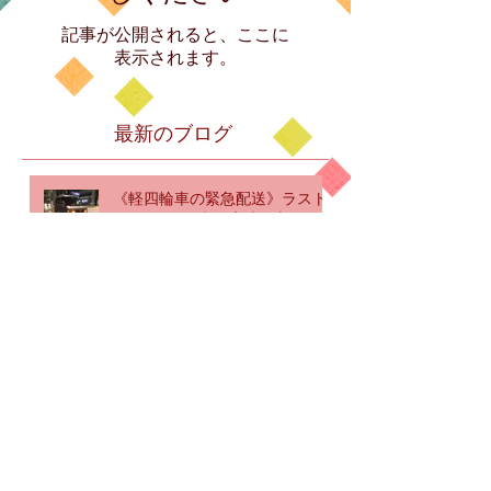
記事が公開されると、ここに
表示されます。
最新のブログ
《軽四輪車の緊急配送》ラスト
ミッション♪大阪府池田市→関西
空港なう完了 仕事納め
《海外国際ハンドキャリー》ゆ
く年くる年♪Thank you for your
likes!!!
広島空港HIJ〜タイ･バンコクス