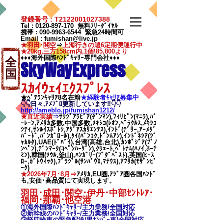
登録番号 : T2122001027388
Tel :
0120-897-170
無料ﾌﾘｰﾀﾞｲﾔﾙ
携帯 :
090-9963-6544
緊急24時間可
Email
:
fumishan@live.jp
★羽田･関空
⇒
上海行きの週6定期便運行中
★20kg,三方158cm内,1個\85,800より
♦♦♦海外国際ﾊﾝﾄﾞｷｬﾘｰ専門会社♦♦♦
全
SkyWayExpress
国
ｽｶｲｳｪｲｴｸｽﾌﾟﾚｽ
★ﾍﾞﾃﾗﾝｷｬﾘｱ8名在籍
★​経験者ｷｬﾘｱ募集中
👇👇日々,ｱﾒﾌﾞﾛ更新しています‼👇👇
http://ameblo.jp/fumishan1212/
★直近実績
⇒
ｻｳｼﾞｱﾗﾋﾞｱ(ﾀﾞﾝﾏﾝ),ﾌｨﾘﾋﾟﾝ(ﾏﾆﾗ),ﾊﾞ
ｰﾚｰﾝ,ｱﾒﾘｶ多数,中国多数,ﾒｷｼｺ(ﾚｵﾝ,ﾍﾞﾗｸﾙｽ,ﾒｷｼｺ
ｼﾃｨ,ｻﾝﾙｲｽﾎﾟﾄｼ,ｱｸﾞｱｽｶﾘｴﾝﾃｽ),ｲﾝﾄﾞ(ﾃﾞﾘｰ,ｱｰﾒﾀﾞ
ﾊﾞｰﾄﾞ,ﾊﾞﾝｶﾞﾛｰﾙ),ﾀｲ(ﾊﾞﾝｺｸ,ﾄﾞﾝﾑｱﾝ),ｲﾝﾄﾞﾈｼｱ(ｼﾞ
ｬｶﾙﾀ),UAE(ﾄﾞﾊﾞｲ),台湾(高雄,台北),ｶﾝﾎﾞｼﾞｱ(ﾌﾟﾉ
ﾝﾍﾟﾝ),ﾃﾞﾝﾏｰｸ(ｺﾍﾟﾝﾊｰｹﾞﾝ),ｸｳｪｰﾄ,ﾍﾞﾄﾅﾑ(ﾊﾉｲ,ﾎｰﾁ
ﾐﾝ),韓国(ｿｳﾙ,釜山),ﾊﾝｶﾞﾘｰ(ﾌﾞﾀﾞﾍﾟｽﾄ),英国(ﾋｰｽ
ﾛｰ,ｶﾞﾄｳｨｯｸ),ﾌﾞﾗｼﾞﾙ(ｻﾝﾊﾟｳﾛ,ﾏﾅｳｽ),ｱﾌﾘｶ(ﾓｻﾞﾝﾋﾞ
ｰｸ)
★2026年7月･8月⇒
ｱﾒﾘｶ,EU圏,ｱｼﾞｱ圏各国ﾊﾝﾄﾞ
も,安価･高品質にて実現します。
羽田･成田･関空･伊丹･中部ｾﾝﾄﾚｱ･
福岡･那覇
･他空港
①海外国際ﾊﾝﾄﾞｷｬﾘｰ/
主力業務/全国対応
②新幹線のﾊﾝﾄﾞｷｬﾘｰ/
主力業務/全国対応
③軽四輪車の緊急配送/黒ﾅﾝﾊﾞｰ車/全国対応