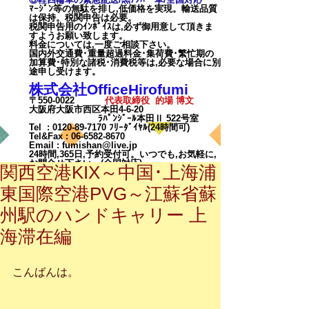
ﾏｰｼﾞﾝ等の無駄を排し,低価格を実現。輸送品質
は保持。税関申告は必要。
税関申告用のｲﾝﾎﾞｲｽは,必ず御用意して頂きま
すようお願い致します。
料金については,一度ご相談下
さい。
国内外交通費･重量超過料金･集荷費･繁忙期の
加算費･特別な諸税･消費税等は,必要な場合に別
途申し受けます。
株式会社OfficeHirofumi
〒550-0022
代表取締役 的場 博文
大阪府大阪市西区本田4-6-20
ﾗﾊﾟﾝｼﾞｰﾙ本田Ⅱ 522号室
Tel :
0120-89-7170
ﾌﾘｰﾀﾞｲﾔﾙ(24時間可)
Tel&Fax :
06-6582-8670
Email
:
fumishan@live.jp
24時間,365日,予約受付可。いつでも,お気軽に,
お問合せ下さい。(全国対応)
関西空港KIX～中国･上海浦
東国際空港PVG～江蘇省蘇
州駅のハンドキャリー 上
海滞在編
カート
こんばんは。