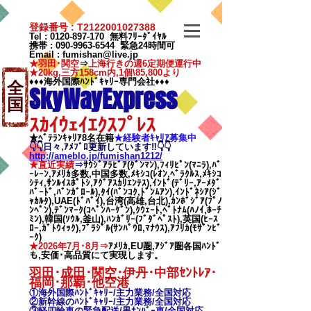
登録番号 : T2122001027388
Tel :
0120-897-170
無料ﾌﾘｰﾀﾞｲﾔﾙ
携帯 :
090-9963-6544
緊急24時間可
Email
:
fumishan@live.jp
★羽田･関空
⇒
上海行きの週6定期便運行中
★20kg,三方158cm内,1個\85,800より
♦♦♦海外国際ﾊﾝﾄﾞｷｬﾘｰ専門会社♦♦♦
全
SkyWayExpress
国
ｽｶｲｳｪｲｴｸｽﾌﾟﾚｽ
★ﾍﾞﾃﾗﾝｷｬﾘｱ8名在籍
★​経験者ｷｬﾘｱ募集中
👇👇日々,ｱﾒﾌﾞﾛ更新しています‼👇👇
http://ameblo.jp/fumishan1212/
★直近実績
⇒
ｻｳｼﾞｱﾗﾋﾞｱ(ﾀﾞﾝﾏﾝ),ﾌｨﾘﾋﾟﾝ(ﾏﾆﾗ),ﾊﾞ
ｰﾚｰﾝ,ｱﾒﾘｶ多数,中国多数,ﾒｷｼｺ(ﾚｵﾝ,ﾍﾞﾗｸﾙｽ,ﾒｷｼｺ
ｼﾃｨ,ｻﾝﾙｲｽﾎﾟﾄｼ,ｱｸﾞｱｽｶﾘｴﾝﾃｽ),ｲﾝﾄﾞ(ﾃﾞﾘｰ,ｱｰﾒﾀﾞ
ﾊﾞｰﾄﾞ,ﾊﾞﾝｶﾞﾛｰﾙ),ﾀｲ(ﾊﾞﾝｺｸ,ﾄﾞﾝﾑｱﾝ),ｲﾝﾄﾞﾈｼｱ(ｼﾞ
ｬｶﾙﾀ),UAE(ﾄﾞﾊﾞｲ),台湾(高雄,台北),ｶﾝﾎﾞｼﾞｱ(ﾌﾟﾉ
ﾝﾍﾟﾝ),ﾃﾞﾝﾏｰｸ(ｺﾍﾟﾝﾊｰｹﾞﾝ),ｸｳｪｰﾄ,ﾍﾞﾄﾅﾑ(ﾊﾉｲ,ﾎｰﾁ
ﾐﾝ),韓国(ｿｳﾙ,釜山),ﾊﾝｶﾞﾘｰ(ﾌﾞﾀﾞﾍﾟｽﾄ),英国(ﾋｰｽ
ﾛｰ,ｶﾞﾄｳｨｯｸ),ﾌﾞﾗｼﾞﾙ(ｻﾝﾊﾟｳﾛ,ﾏﾅｳｽ),ｱﾌﾘｶ(ﾓｻﾞﾝﾋﾞ
ｰｸ)
★2026年7月･8月⇒
ｱﾒﾘｶ,EU圏,ｱｼﾞｱ圏各国ﾊﾝﾄﾞ
も,安価･高品質にて実現します。
羽田･成田･関空･伊丹･中部ｾﾝﾄﾚｱ･
福岡･那覇
･他空港
①海外国際ﾊﾝﾄﾞｷｬﾘｰ/
主力業務/全国対応
②新幹線のﾊﾝﾄﾞｷｬﾘｰ/
主力業務/全国対応
③軽四輪車の緊急配送/黒ﾅﾝﾊﾞｰ車/全国対応