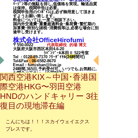
ﾏｰｼﾞﾝ等の無駄を排し,低価格を実現。輸送品質
は保持。税関申告は必要。
税関申告用のｲﾝﾎﾞｲｽは,必ず御用意して頂きま
すようお願い致します。
料金については,一度ご相談下
さい。
国内外交通費･重量超過料金･集荷費･繁忙期の
加算費･特別な諸税･消費税等は,必要な場合に別
途申し受けます。
株式会社OfficeHirofumi
〒550-0022
代表取締役 的場 博文
大阪府大阪市西区本田4-6-20
ﾗﾊﾟﾝｼﾞｰﾙ本田Ⅱ 522号室
Tel :
0120-89-7170
ﾌﾘｰﾀﾞｲﾔﾙ(24時間可)
Tel&Fax :
06-6582-8670
Email
:
fumishan@live.jp
24時間,365日,予約受付可。いつでも,お気軽に,
お問合せ下さい。(全国対応)
関西空港KIX～中国･香港国
際空港HKG〜羽田空港
HNDのハンドキャリー 3往
復目の現地滞在編
カート
こんにちは！！！スカイウェイエクス
プレスです。