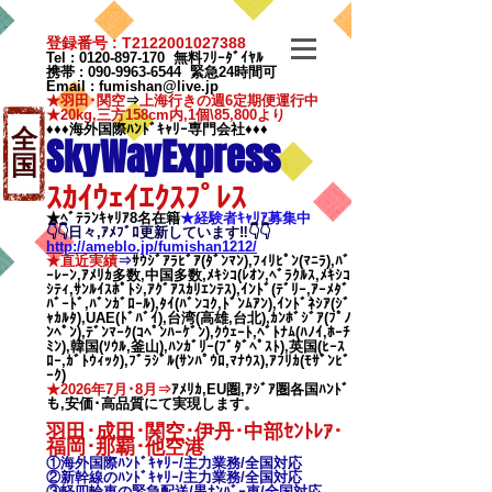
登録番号 : T2122001027388
Tel :
0120-897-170
無料ﾌﾘｰﾀﾞｲﾔﾙ
携帯 :
090-9963-6544
緊急24時間可
Email
:
fumishan@live.jp
★羽田･関空
⇒
上海行きの週6定期便運行中
★20kg,三方158cm内,1個\85,800より
♦♦♦海外国際ﾊﾝﾄﾞｷｬﾘｰ専門会社♦♦♦
全
SkyWayExpress
国
ｽｶｲｳｪｲｴｸｽﾌﾟﾚｽ
★ﾍﾞﾃﾗﾝｷｬﾘｱ8名在籍
★​経験者ｷｬﾘｱ募集中
👇👇日々,ｱﾒﾌﾞﾛ更新しています‼👇👇
http://ameblo.jp/fumishan1212/
★直近実績
⇒
ｻｳｼﾞｱﾗﾋﾞｱ(ﾀﾞﾝﾏﾝ),ﾌｨﾘﾋﾟﾝ(ﾏﾆﾗ),ﾊﾞ
ｰﾚｰﾝ,ｱﾒﾘｶ多数,中国多数,ﾒｷｼｺ(ﾚｵﾝ,ﾍﾞﾗｸﾙｽ,ﾒｷｼｺ
ｼﾃｨ,ｻﾝﾙｲｽﾎﾟﾄｼ,ｱｸﾞｱｽｶﾘｴﾝﾃｽ),ｲﾝﾄﾞ(ﾃﾞﾘｰ,ｱｰﾒﾀﾞ
ﾊﾞｰﾄﾞ,ﾊﾞﾝｶﾞﾛｰﾙ),ﾀｲ(ﾊﾞﾝｺｸ,ﾄﾞﾝﾑｱﾝ),ｲﾝﾄﾞﾈｼｱ(ｼﾞ
ｬｶﾙﾀ),UAE(ﾄﾞﾊﾞｲ),台湾(高雄,台北),ｶﾝﾎﾞｼﾞｱ(ﾌﾟﾉ
ﾝﾍﾟﾝ),ﾃﾞﾝﾏｰｸ(ｺﾍﾟﾝﾊｰｹﾞﾝ),ｸｳｪｰﾄ,ﾍﾞﾄﾅﾑ(ﾊﾉｲ,ﾎｰﾁ
ﾐﾝ),韓国(ｿｳﾙ,釜山),ﾊﾝｶﾞﾘｰ(ﾌﾞﾀﾞﾍﾟｽﾄ),英国(ﾋｰｽ
ﾛｰ,ｶﾞﾄｳｨｯｸ),ﾌﾞﾗｼﾞﾙ(ｻﾝﾊﾟｳﾛ,ﾏﾅｳｽ),ｱﾌﾘｶ(ﾓｻﾞﾝﾋﾞ
ｰｸ)
★2026年7月･8月⇒
ｱﾒﾘｶ,EU圏,ｱｼﾞｱ圏各国ﾊﾝﾄﾞ
も,安価･高品質にて実現します。
羽田･成田･関空･伊丹･中部ｾﾝﾄﾚｱ･
福岡･那覇
･他空港
①海外国際ﾊﾝﾄﾞｷｬﾘｰ/
主力業務/全国対応
②新幹線のﾊﾝﾄﾞｷｬﾘｰ/
主力業務/全国対応
③軽四輪車の緊急配送/黒ﾅﾝﾊﾞｰ車/全国対応