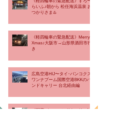
《軽四輪車の緊急配送》すろ〜
らいふ♪朝から 松任海浜温泉 お
つかりさま♨️
《軽四輪車の緊急配送》Merry
Xmas♪大阪市→山形県酒田市行
き
広島空港HIJ〜タイ･バンコクス
ワンナプーム国際空港BKKのハ
ンドキャリー 台北経由編
《深夜バスのハンドキャリー》
はいうぇいらいふ♪大阪湊町
OCAT→横浜駅経由→羽田空港
行き