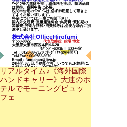
ﾏｰｼﾞﾝ等の無駄を排し,低価格を実現。輸送品質
は保持。税関申告は必要。
税関申告用のｲﾝﾎﾞｲｽは,必ず御用意して頂きま
すようお願い致します。
料金については,一度ご相談下
さい。
国内外交通費･重量超過料金･集荷費･繁忙期の
加算費･特別な諸税･消費税等は,必要な場合に別
途申し受けます。
株式会社OfficeHirofumi
〒550-0022
代表取締役 的場 博文
大阪府大阪市西区本田4-6-20
ﾗﾊﾟﾝｼﾞｰﾙ本田Ⅱ 522号室
Tel :
0120-89-7170
ﾌﾘｰﾀﾞｲﾔﾙ(24時間可)
Tel&Fax :
06-6582-8670
Email
:
fumishan@live.jp
24時間,365日,予約受付可。いつでも,お気軽に,
お問合せ下さい。(全国対応)
リアルタイム♪《海外国際
ハンドキャリー》大連のホ
テルでモーニングビュッ
フェ
カート