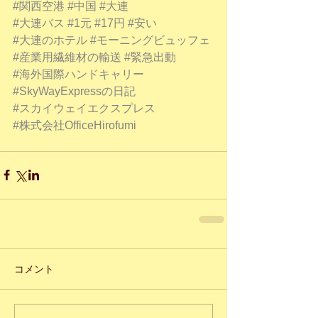
#関西空港
#中国
#大連
#大連バス
#1元
#17円
#安い
#大連のホテル
#モーニングビュッフェ
#産業用繊維材の輸送
#緊急出動
#海外国際ハンドキャリー
#SkyWayExpressの日記
#スカイウェイエクスプレス
#株式会社OfficeHirofumi
コメント