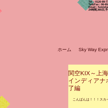
Tel : 0120-89
Tel&Fax : 06-6
Email
:
fumisha
24時間,365
ホーム
Sky Way Ex
関空KIX～上
インディアナポ
了編
こんばんは！！！スカ