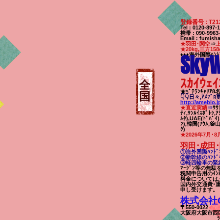
登録番号 : T21
Tel : 0120-89
携帯 : 090-99
Email
:
fumisha
★羽田･関空
⇒
★20kg,三方158
SkyW
♦♦♦海外国際ﾊﾝﾄ
ｽｶｲｳｪｲ
全
★ﾍﾞﾃﾗﾝｷｬﾘｱ
国
👇👇日々,ｱﾒﾌﾞ
http://ameblo.
★直近実績
⇒
ｻｳ
ﾃｨ,ｻﾝﾙｲｽﾎﾟﾄｼ,ｱ
ﾙﾀ),UAE(ﾄﾞﾊﾞｲ
ﾝ),韓国(ｿｳﾙ,釜山)
ｸ)
★2026年7月･8
羽田･成田･
①海外国際ﾊﾝﾄﾞｷ
②新幹線のﾊﾝﾄﾞｷ
③軽四輪車の緊急
ﾏｰｼﾞﾝ等の無
税関申告用のｲﾝ
料金については
国内外交通費･
申し受けます。
株式会社Off
〒550-0022
代
大阪府大阪市西区本
ﾗﾊﾟﾝｼﾞ