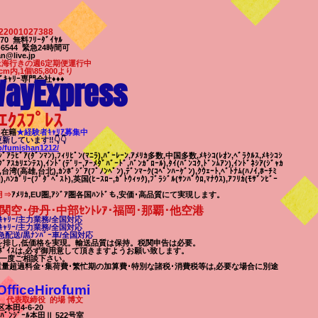
22001027388
7-170 無料ﾌﾘｰﾀﾞｲﾔﾙ
63-6544 緊急24時間可
n@live.jp
上海行きの週6定期便運行中
cm内,1個\85,800より
ayExpress
ﾞｷｬﾘｰ専門会社♦♦♦
ｴｸｽﾌﾟﾚｽ
8名在籍
★​経験者ｷｬﾘｱ募集中
ﾛ更新しています‼👇👇
jp/fumishan1212/
ｼﾞｱﾗﾋﾞｱ(ﾀﾞﾝﾏﾝ),ﾌｨﾘﾋﾟﾝ(ﾏﾆﾗ),ﾊﾞｰﾚｰﾝ,ｱﾒﾘｶ多数,中国多数,ﾒｷｼｺ(ﾚｵﾝ,ﾍﾞﾗｸﾙｽ,ﾒｷｼｺｼ
ｸﾞｱｽｶﾘｴﾝﾃｽ),ｲﾝﾄﾞ(ﾃﾞﾘｰ,ｱｰﾒﾀﾞﾊﾞｰﾄﾞ,ﾊﾞﾝｶﾞﾛｰﾙ),ﾀｲ(ﾊﾞﾝｺｸ,ﾄﾞﾝﾑｱﾝ),ｲﾝﾄﾞﾈｼｱ(ｼﾞｬｶ
),台湾(高雄,台北),ｶﾝﾎﾞｼﾞｱ(ﾌﾟﾉﾝﾍﾟﾝ),ﾃﾞﾝﾏｰｸ(ｺﾍﾟﾝﾊｰｹﾞﾝ),ｸｳｪｰﾄ,ﾍﾞﾄﾅﾑ(ﾊﾉｲ,ﾎｰﾁﾐ
,ﾊﾝｶﾞﾘｰ(ﾌﾞﾀﾞﾍﾟｽﾄ),英国(ﾋｰｽﾛｰ,ｶﾞﾄｳｨｯｸ),ﾌﾞﾗｼﾞﾙ(ｻﾝﾊﾟｳﾛ,ﾏﾅｳｽ),ｱﾌﾘｶ(ﾓｻﾞﾝﾋﾞｰ
月⇒
ｱﾒﾘｶ,EU圏,ｱｼﾞｱ圏各国ﾊﾝﾄﾞも,安価･高品質にて実現します。
関空･伊丹･中部ｾﾝﾄﾚｱ･福岡･那覇
･他空港
ｬﾘｰ/
主力業務/全国対応
ｬﾘｰ/
主力業務/全国対応
配送/黒ﾅﾝﾊﾞｰ車/全国対応
駄を排し,低価格を実現。輸送品質は保持。税関申告は必要。
ﾎﾞｲｽは,必ず御用意して頂きますようお願い致します。
,一度ご相談下
さい。
重量超過料金･集荷費･繁忙期の加算費･特別な諸税･消費税等は,必要な場合に別途
iceHirofumi
表取締役 的場 博文
田4-6-20
ｰﾙ本田Ⅱ 522号室