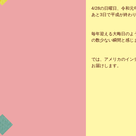
4/28の日曜日、令和元
あと3日で平成が終わ
毎年迎える大晦日のよ
の数少ない瞬間と感じ
では、アメリカのイン
お届けします。