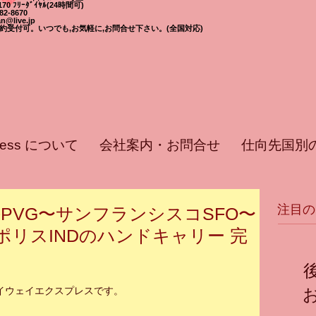
-7170 ﾌﾘｰﾀﾞｲﾔﾙ(24時間可)
582-8670
n@live.jp
日,予約受付可。いつでも,お気軽に,お問合せ下さい。(全国対応)
press について
会社案内・お問合せ
仕向先国別
注目の
海PVG〜サンフランシスコSFO〜
リスINDのハンドキャリー 完
イウェイエクスプレスです。