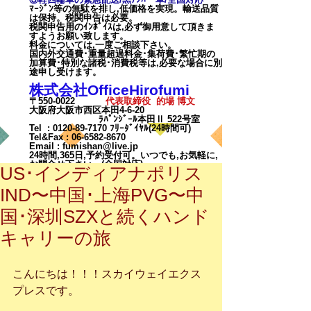
ﾏｰｼﾞﾝ等の無駄を排し,低価格を実現。輸送品質
は保持。税関申告は必要。
税関申告用のｲﾝﾎﾞｲｽは,必ず御用意して頂きま
すようお願い致します。
料金については,一度ご相談下
さい。
国内外交通費･重量超過料金･集荷費･繁忙期の
加算費･特別な諸税･消費税等は,必要な場合に別
途申し受けます。
株式会社OfficeHirofumi
〒550-0022
代表取締役 的場 博文
大阪府大阪市西区本田4-6-20
ﾗﾊﾟﾝｼﾞｰﾙ本田Ⅱ 522号室
Tel :
0120-89-7170
ﾌﾘｰﾀﾞｲﾔﾙ(24時間可)
Tel&Fax :
06-6582-8670
Email
:
fumishan@live.jp
24時間,365日,予約受付可。いつでも,お気軽に,
お問合せ下さい。(全国対応)
US･インディアナポリス
IND〜中国･上海PVG〜中
国･深圳SZXと続くハンド
キャリーの旅
カート
こんにちは！！！スカイウェイエクス
プレスです。