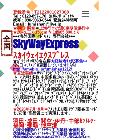
登録番号 : T2122001027388
Tel :
0120-897-170
無料ﾌﾘｰﾀﾞｲﾔﾙ
携帯 :
090-9963-6544
緊急24時間可
Email
:
fumishan@live.jp
★羽田･関空
⇒
上海行きの週6定期便運行中
★20kg,三方158cm内,1個\85,800より
♦♦♦海外国際ﾊﾝﾄﾞｷｬﾘｰ専門会社♦♦♦
全
SkyWayExpress
国
ｽｶｲｳｪｲｴｸｽﾌﾟﾚｽ
★ﾍﾞﾃﾗﾝｷｬﾘｱ8名在籍
★​経験者ｷｬﾘｱ募集中
👇👇日々,ｱﾒﾌﾞﾛ更新しています‼👇👇
http://ameblo.jp/fumishan1212/
★直近実績
⇒
ｻｳｼﾞｱﾗﾋﾞｱ(ﾀﾞﾝﾏﾝ),ﾌｨﾘﾋﾟﾝ(ﾏﾆﾗ),ﾊﾞ
ｰﾚｰﾝ,ｱﾒﾘｶ多数,中国多数,ﾒｷｼｺ(ﾚｵﾝ,ﾍﾞﾗｸﾙｽ,ﾒｷｼｺ
ｼﾃｨ,ｻﾝﾙｲｽﾎﾟﾄｼ,ｱｸﾞｱｽｶﾘｴﾝﾃｽ),ｲﾝﾄﾞ(ﾃﾞﾘｰ,ｱｰﾒﾀﾞ
ﾊﾞｰﾄﾞ,ﾊﾞﾝｶﾞﾛｰﾙ),ﾀｲ(ﾊﾞﾝｺｸ,ﾄﾞﾝﾑｱﾝ),ｲﾝﾄﾞﾈｼｱ(ｼﾞ
ｬｶﾙﾀ),UAE(ﾄﾞﾊﾞｲ),台湾(高雄,台北),ｶﾝﾎﾞｼﾞｱ(ﾌﾟﾉ
ﾝﾍﾟﾝ),ﾃﾞﾝﾏｰｸ(ｺﾍﾟﾝﾊｰｹﾞﾝ),ｸｳｪｰﾄ,ﾍﾞﾄﾅﾑ(ﾊﾉｲ,ﾎｰﾁ
ﾐﾝ),韓国(ｿｳﾙ,釜山),ﾊﾝｶﾞﾘｰ(ﾌﾞﾀﾞﾍﾟｽﾄ),英国(ﾋｰｽ
ﾛｰ,ｶﾞﾄｳｨｯｸ),ﾌﾞﾗｼﾞﾙ(ｻﾝﾊﾟｳﾛ,ﾏﾅｳｽ),ｱﾌﾘｶ(ﾓｻﾞﾝﾋﾞ
ｰｸ)
★2026年7月･8月⇒
ｱﾒﾘｶ,EU圏,ｱｼﾞｱ圏各国ﾊﾝﾄﾞ
も,安価･高品質にて実現します。
羽田･成田･関空･伊丹･中部ｾﾝﾄﾚｱ･
福岡･那覇
･他空港
①海外国際ﾊﾝﾄﾞｷｬﾘｰ/
主力業務/全国対応
②新幹線のﾊﾝﾄﾞｷｬﾘｰ/
主力業務/全国対応
③軽四輪車の緊急配送/黒ﾅﾝﾊﾞｰ車/全国対応