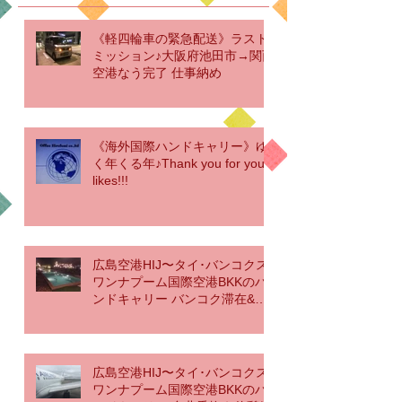
《軽四輪車の緊急配送》ラスト
ミッション♪大阪府池田市→関西
空港なう完了 仕事納め
《海外国際ハンドキャリー》ゆ
く年くる年♪Thank you for your
likes!!!
広島空港HIJ〜タイ･バンコクス
ワンナプーム国際空港BKKのハ
ンドキャリー バンコク滞在&帰
国編
広島空港HIJ〜タイ･バンコクス
ワンナプーム国際空港BKKのハ