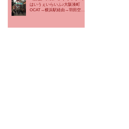
はいうぇいらいふ♪大阪湊町
OCAT→横浜駅経由→羽田空港
行き
リアルタイム♪《海外国際ハンド
キャリー》那覇空港なう→神戸
空港行き
《海外国際ハンドキャリー》す
ろ〜らいふ♪沖縄那覇
STEAKHOUSE88Jr. 激ウマっ
アーカイブ
2019年12月
（16）
16件の記事
2019年11月
（15）
15件の記事