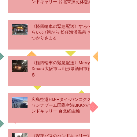
ンドキャリー 台北乗換え休憩編
《軽四輪車の緊急配送》すろ〜
らいふ♪朝から 松任海浜温泉 お
つかりさま♨️
《軽四輪車の緊急配送》Merry
Xmas♪大阪市→山形県酒田市行
き
広島空港HIJ〜タイ･バンコクス
ワンナプーム国際空港BKKのハ
ンドキャリー 台北経由編
《深夜バスのハンドキャリー》