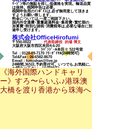
ﾏｰｼﾞﾝ等の無駄を排し,低価格を実現。輸送品質
は保持。税関申告は必要。
税関申告用のｲﾝﾎﾞｲｽは,必ず御用意して頂きま
すようお願い致します。
料金については,一度ご相談下
さい。
国内外交通費･重量超過料金･集荷費･繁忙期の
加算費･特別な諸税･消費税等は,必要な場合に別
途申し受けます。
株式会社OfficeHirofumi
〒550-0022
代表取締役 的場 博文
大阪府大阪市西区本田4-6-20
ﾗﾊﾟﾝｼﾞｰﾙ本田Ⅱ 522号室
Tel :
0120-89-7170
ﾌﾘｰﾀﾞｲﾔﾙ(24時間可)
Tel&Fax :
06-6582-8670
Email
:
fumishan@live.jp
24時間,365日,予約受付可。いつでも,お気軽に,
お問合せ下さい。(全国対応)
《海外国際ハンドキャリ
ー》すろ〜らいふ♪港珠澳
大橋を渡り香港から珠海へ
カート