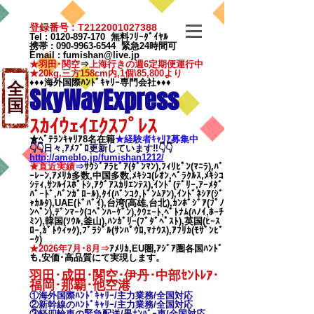
登録番号 : T2122001027388
Tel :
0120-897-170
無料ﾌﾘｰﾀﾞｲﾔﾙ
携帯 :
090-9963-6544
緊急24時間可
Email
:
fumishan@live.jp
★羽田･関空
⇒
上海行きの週6定期便運行中
★20kg,三方158cm内,1個\85,800より
♦♦♦海外国際ﾊﾝﾄﾞｷｬﾘｰ専門会社♦♦♦
全
SkyWayExpress
国
ｽｶｲｳｪｲｴｸｽﾌﾟﾚｽ
★ﾍﾞﾃﾗﾝｷｬﾘｱ8名在籍
★​経験者ｷｬﾘｱ募集中
👇👇日々,ｱﾒﾌﾞﾛ更新しています‼👇👇
http://ameblo.jp/fumishan1212/
★直近実績
⇒
ｻｳｼﾞｱﾗﾋﾞｱ(ﾀﾞﾝﾏﾝ),ﾌｨﾘﾋﾟﾝ(ﾏﾆﾗ),ﾊﾞ
ｰﾚｰﾝ,ｱﾒﾘｶ多数,中国多数,ﾒｷｼｺ(ﾚｵﾝ,ﾍﾞﾗｸﾙｽ,ﾒｷｼｺ
ｼﾃｨ,ｻﾝﾙｲｽﾎﾟﾄｼ,ｱｸﾞｱｽｶﾘｴﾝﾃｽ),ｲﾝﾄﾞ(ﾃﾞﾘｰ,ｱｰﾒﾀﾞ
ﾊﾞｰﾄﾞ,ﾊﾞﾝｶﾞﾛｰﾙ),ﾀｲ(ﾊﾞﾝｺｸ,ﾄﾞﾝﾑｱﾝ),ｲﾝﾄﾞﾈｼｱ(ｼﾞ
ｬｶﾙﾀ),UAE(ﾄﾞﾊﾞｲ),台湾(高雄,台北),ｶﾝﾎﾞｼﾞｱ(ﾌﾟﾉ
ﾝﾍﾟﾝ),ﾃﾞﾝﾏｰｸ(ｺﾍﾟﾝﾊｰｹﾞﾝ),ｸｳｪｰﾄ,ﾍﾞﾄﾅﾑ(ﾊﾉｲ,ﾎｰﾁ
ﾐﾝ),韓国(ｿｳﾙ,釜山),ﾊﾝｶﾞﾘｰ(ﾌﾞﾀﾞﾍﾟｽﾄ),英国(ﾋｰｽ
ﾛｰ,ｶﾞﾄｳｨｯｸ),ﾌﾞﾗｼﾞﾙ(ｻﾝﾊﾟｳﾛ,ﾏﾅｳｽ),ｱﾌﾘｶ(ﾓｻﾞﾝﾋﾞ
ｰｸ)
★2026年7月･8月⇒
ｱﾒﾘｶ,EU圏,ｱｼﾞｱ圏各国ﾊﾝﾄﾞ
も,安価･高品質にて実現します。
羽田･成田･関空･伊丹･中部ｾﾝﾄﾚｱ･
福岡･那覇
･他空港
①海外国際ﾊﾝﾄﾞｷｬﾘｰ/
主力業務/全国対応
②新幹線のﾊﾝﾄﾞｷｬﾘｰ/
主力業務/全国対応
③軽四輪車の緊急配送/黒ﾅﾝﾊﾞｰ車/全国対応