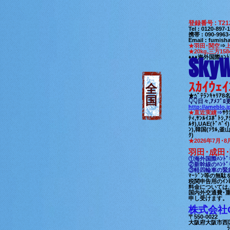
登録番号 : T21
Tel : 0120-89
携帯 : 090-99
Email
:
fumisha
★羽田･関空
⇒
★20kg,三方158
SkyW
♦♦♦海外国際ﾊﾝﾄ
ｽｶｲｳｪｲ
全
★ﾍﾞﾃﾗﾝｷｬﾘｱ
国
👇👇日々,ｱﾒﾌﾞ
http://ameblo.
★直近実績
⇒
ｻｳ
ﾃｨ,ｻﾝﾙｲｽﾎﾟﾄｼ,ｱ
ﾙﾀ),UAE(ﾄﾞﾊﾞｲ
ﾝ),韓国(ｿｳﾙ,釜山)
ｸ)
★2026年7月･8
羽田･成田･
①海外国際ﾊﾝﾄﾞｷ
②新幹線のﾊﾝﾄﾞｷ
③軽四輪車の緊急
ﾏｰｼﾞﾝ等の無
税関申告用のｲﾝ
料金については
国内外交通費･
申し受けます。
株式会社Off
〒550-0022
代
大阪府大阪市西区本
ﾗﾊﾟﾝｼﾞ