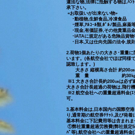
違法な物,法律に抵触する物は,ﾊﾝﾄﾞ
承下さい。
«お取扱いが出来ない物
»
･動植物,生鮮食品,冷凍食品
･煙草,ｱﾙｺｰﾙ類,ﾎﾟﾙﾉ製品,麻
･現金,有価証券,その他貴重品
･IATAに規定がある危険品貨物
･日本,又は仕向先国の法令,規
2.荷物1個あたりの大きさ･重量
います。(各航空会社でほぼ同様で
認致します。)
大きさ 縦横高さ合計 約200㎝(
重 量 約30㎏(※
※1 大きさ合計長約200㎝は必
大きさ合計長超過の荷物は,飛行
※2 航空会社への重量超過料金(ｴｸ
可。
3.基本料金は,日本国内の国際空
り,通常期の航空券ﾁｹｯﾄ,及び
基本料金に下記費用等は含まれま
①弊社重量超過労務費(弊社規定50㎏超過
ﾊﾟ等),航空会社への重量超過料金(ｴ