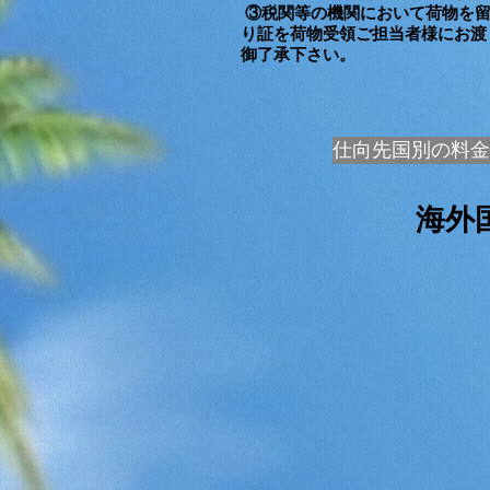
③税関等の機関において荷物を留
り証を荷物受領ご担当者様にお渡
御了承下さい。
仕向先国別の料金
海外国