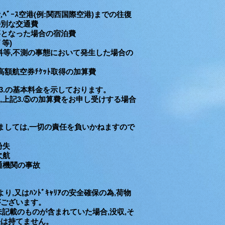
ﾞｰｽ空港(例:関西国際空港)までの往復
特別な交通費
となった場合の宿泊費
ﾟ等)
手数料等,不測の事態において発生した場合の
額航空券ﾁｹｯﾄ取得の加算費
記3.の基本料金を示しております。
り,上記3.⑤の加算費をお申し受けする場合
ましては,一切の責任を負いかねますので
紛失
欠航
通機関の事故
,又はﾊﾝﾄﾞｷｬﾘｱの安全確保の為,荷物
がございます。
未記載のものが含まれていた場合,没収,そ
任は持てません。