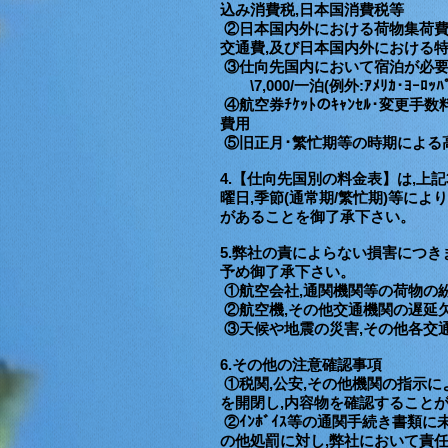
込み消費税,日本国消費税等
②日本国内外における荷物集荷費,ﾍ
交通費,及び日本国内外における
③仕向先国内において宿泊が必要
\7,000/一泊(
例外:ｱﾒﾘｶ･ﾖｰﾛｯﾊ
④航空券ﾁｹｯﾄのｷｬﾝｾﾙ･変更
費用
⑤旧正月･繁忙期等の時期による高
4.【仕向先国別の料金表】は,上
曜日,季節(通常期/繁忙期)等によ
があることを御了承下さい。
5.弊社の責によらない損害につき
予め御了承下さい。
①航空会社,通関機関等の荷物の
②航空機,その他交通機関の遅延
③天候や地震の災害,その他各交
6.その他の注意確認事項
①税関,公安,その他機関の指示により
を開閉し,内容物を確認すること
②ｲﾝﾎﾞｲｽ等の通関手続き書類に
の他処罰に対し,弊社において責