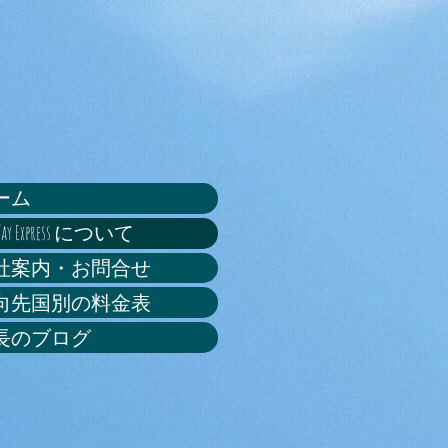
ーム
 Way Express について
社案内・お問合せ
向先国別の料金表
長のブログ