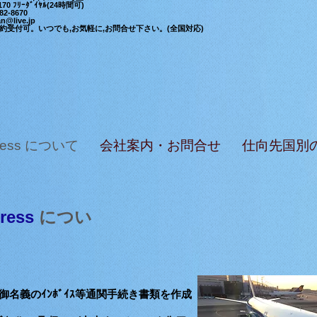
-7170 ﾌﾘｰﾀﾞｲﾔﾙ(24時間可)
582-8670
n@live.jp
日,予約受付可。いつでも,お気軽に,お問合せ下さい。(全国対応)
press について
会社案内・お問合せ
仕向先国別
press
につい
御名義のｲﾝﾎﾞｲｽ等通関手続き書類を作成