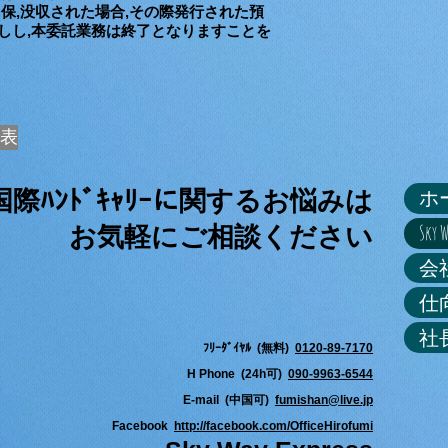
保,没収された場合,その際発行された預
しし,本委託業務は終了となりますことを
表
ホ
際ﾊﾝﾄﾞｷｬﾘｰに関するお悩みは
Sky
お気軽にご相談ください
会
仕
社
ﾌﾘｰﾀﾞｲﾔﾙ (無料)
0120-89-7170
H Phone (24h可)
090-9963-6544
E-mail (中国可)
fumishan@live.jp
Facebook
http://facebook.com/OfficeHirofumi