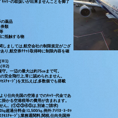
ｷｬﾘｰの
取扱いが出来ませんことを御了
薬等の薬品
金券類
等
則に抵触する物
に関しましては,航空会社の制限規定がござ
あり,航空券ﾁｹｯﾄ取得時に制限内容を確
※1)
2)
ず厳守。一辺の最大は約75㎝まで可。
機の安全飛行上,常に認められません。
ｾｽﾁｬｰｼﾞ)を支払えば,多数個でも搭載
港より仕向先国の空港までのｷｬﾘｰ代金であ
発着に掛かる空港税等の費用が含まれます。
せん。(
①②③④⑤は,別途ご請求)
分料金:\1,500/㎏,例外:ｱﾒﾘｶ･ﾖｰﾛｯ
ｸｾｽﾁｬｰｼﾞ),業務通関料,関税,仕向先国持