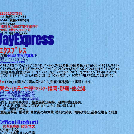
22001027388
7-170 無料ﾌﾘｰﾀﾞｲﾔﾙ
63-6544 緊急24時間可
n@live.jp
上海行きの週6定期便運行中
cm内,1個\85,800より
ayExpress
ﾞｷｬﾘｰ専門会社♦♦♦
ｴｸｽﾌﾟﾚｽ
8名在籍
★​経験者ｷｬﾘｱ募集中
ﾛ更新しています‼👇👇
jp/fumishan1212/
ｼﾞｱﾗﾋﾞｱ(ﾀﾞﾝﾏﾝ),ﾌｨﾘﾋﾟﾝ(ﾏﾆﾗ),ﾊﾞｰﾚｰﾝ,ｱﾒﾘｶ多数,中国多数,ﾒｷｼｺ(ﾚｵﾝ,ﾍﾞﾗｸﾙｽ,ﾒｷｼｺｼ
ｸﾞｱｽｶﾘｴﾝﾃｽ),ｲﾝﾄﾞ(ﾃﾞﾘｰ,ｱｰﾒﾀﾞﾊﾞｰﾄﾞ,ﾊﾞﾝｶﾞﾛｰﾙ),ﾀｲ(ﾊﾞﾝｺｸ,ﾄﾞﾝﾑｱﾝ),ｲﾝﾄﾞﾈｼｱ(ｼﾞｬｶ
),台湾(高雄,台北),ｶﾝﾎﾞｼﾞｱ(ﾌﾟﾉﾝﾍﾟﾝ),ﾃﾞﾝﾏｰｸ(ｺﾍﾟﾝﾊｰｹﾞﾝ),ｸｳｪｰﾄ,ﾍﾞﾄﾅﾑ(ﾊﾉｲ,ﾎｰﾁﾐ
,ﾊﾝｶﾞﾘｰ(ﾌﾞﾀﾞﾍﾟｽﾄ),英国(ﾋｰｽﾛｰ,ｶﾞﾄｳｨｯｸ),ﾌﾞﾗｼﾞﾙ(ｻﾝﾊﾟｳﾛ,ﾏﾅｳｽ),ｱﾌﾘｶ(ﾓｻﾞﾝﾋﾞｰ
月⇒
ｱﾒﾘｶ,EU圏,ｱｼﾞｱ圏各国ﾊﾝﾄﾞも,安価･高品質にて実現します。
関空･伊丹･中部ｾﾝﾄﾚｱ･福岡･那覇
･他空港
ｬﾘｰ/
主力業務/全国対応
ｬﾘｰ/
主力業務/全国対応
配送/黒ﾅﾝﾊﾞｰ車/全国対応
駄を排し,低価格を実現。輸送品質は保持。税関申告は必要。
ﾎﾞｲｽは,必ず御用意して頂きますようお願い致します。
,一度ご相談下
さい。
重量超過料金･集荷費･繁忙期の加算費･特別な諸税･消費税等は,必要な場合に別途
iceHirofumi
表取締役 的場 博文
田4-6-20
ｰﾙ本田Ⅱ 522号室