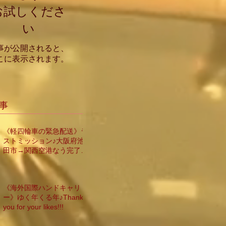
お試しくださ
い
事が公開されると、
こに表示されます。
事
《軽四輪車の緊急配送》ラ
ストミッション♪大阪府池
田市→関西空港なう完了
仕事納め
《海外国際ハンドキャリ
ー》ゆく年くる年♪Thank
you for your likes!!!