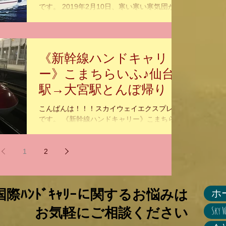
です。 2019年2月10日、寒い寒い寒気団が日
本列島を覆っています。 インフルエンザが猛
威を振るっていますが、皆さま体調には一番
にご留意下さいませ。 では、今回のSky Way
Expressブログは、昨年年の瀬時期に参りま
《新幹線ハンドキャリ
した、上...
ー》こまちらいふ♪仙台
駅→大宮駅とんぼ帰り
こんばんは！！！スカイウェイエクスプレス
です。 《新幹線ハンドキャリー》こまちらい
ふ♪仙台駅→大宮駅とんぼ帰り 『いま届けた
い 心の込められた あなたの大切な物』。 海
外国際ハンドキャリー Sky Way Express のホ
1
2
ームページ...
ホ
際ﾊﾝﾄﾞｷｬﾘｰに関するお悩みは
Sky
お気軽にご相談ください