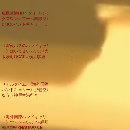
広島空港HIJ〜タイ･バンコ
クスワンナプーム国際空港
BKKのハンドキャリー 台
北経由編
《深夜バスのハンドキャリ
ー》はいうぇいらいふ♪大
阪湊町OCAT→横浜駅経由
→羽田空港行き
リアルタイム♪《海外国際
ハンドキャリー》那覇空港
なう→神戸空港行き
《海外国際ハンドキャリ
ー》すろ〜らいふ♪沖縄那
覇 STEAKHOUSE88Jr. 激