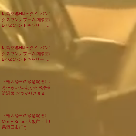
広島空港HIJ〜タイ･バンコ
クスワンナプーム国際空港
BKKのハンドキャリー バ
ンコク滞在&帰国編
広島空港HIJ〜タイ･バンコ
クスワンナプーム国際空港
BKKのハンドキャリー 台
北乗換え休憩編
《軽四輪車の緊急配送》す
ろ〜らいふ♪朝から 松任海
浜温泉 おつかりさま♨️
《軽四輪車の緊急配送》
Merry Xmas♪大阪市→山形
県酒田市行き