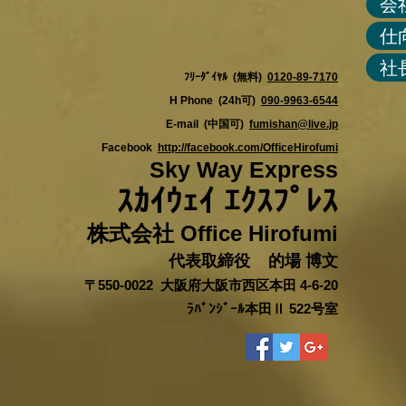
会
仕
社
ﾌﾘｰﾀﾞｲﾔﾙ (無料)
0120-89-7170
H Phone (24h可)
090-9963-6544
E-mail (中国可)
fumishan@live.jp
Facebook
http://facebook.com/OfficeHirofumi
Sky Way Express
ｽｶｲｳｪｲ ｴｸｽﾌﾟﾚｽ
株式会社 Office Hirofumi
代表取締役 的場 博文
〒550-0022 大阪府大阪市西区本田 4-6-20
ﾗﾊﾟﾝｼﾞｰﾙ本田Ⅱ 522号室