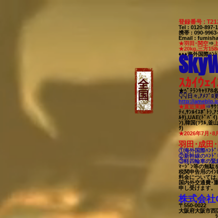
登録番号 : T21
Tel : 0120-89
携帯 : 090-99
Email
:
fumisha
★羽田･関空
⇒
★20kg,三方158
SkyW
♦♦♦海外国際ﾊﾝﾄ
ｽｶｲｳｪｲ
全
★ﾍﾞﾃﾗﾝｷｬﾘｱ
国
👇👇日々,ｱﾒﾌﾞ
http://ameblo.
★直近実績
⇒
ｻｳ
ﾃｨ,ｻﾝﾙｲｽﾎﾟﾄｼ,ｱ
ﾙﾀ),UAE(ﾄﾞﾊﾞｲ
ﾝ),韓国(ｿｳﾙ,釜山)
ｸ)
★2026年7月･8
羽田･成田･
①海外国際ﾊﾝﾄﾞｷ
②新幹線のﾊﾝﾄﾞｷ
③軽四輪車の緊急
ﾏｰｼﾞﾝ等の無
税関申告用のｲﾝ
料金については
国内外交通費･
申し受けます。
株式会社Off
〒550-0022
代
大阪府大阪市西区本
ﾗﾊﾟﾝｼﾞ