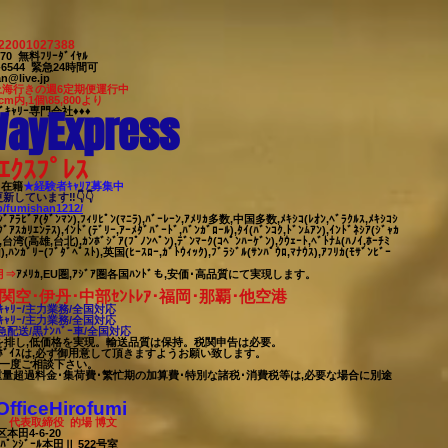
22001027388
7-170 無料ﾌﾘｰﾀﾞｲﾔﾙ
63-6544 緊急24時間可
n@live.jp
上海行きの週6定期便運行中
cm内,1個\85,800より
ayExpress
ﾞｷｬﾘｰ専門会社♦♦♦
ｴｸｽﾌﾟﾚｽ
8名在籍
★​経験者ｷｬﾘｱ募集中
ﾛ更新しています‼👇👇
jp/fumishan1212/
ｼﾞｱﾗﾋﾞｱ(ﾀﾞﾝﾏﾝ),ﾌｨﾘﾋﾟﾝ(ﾏﾆﾗ),ﾊﾞｰﾚｰﾝ,ｱﾒﾘｶ多数,中国多数,ﾒｷｼｺ(ﾚｵﾝ,ﾍﾞﾗｸﾙｽ,ﾒｷｼｺｼ
ｸﾞｱｽｶﾘｴﾝﾃｽ),ｲﾝﾄﾞ(ﾃﾞﾘｰ,ｱｰﾒﾀﾞﾊﾞｰﾄﾞ,ﾊﾞﾝｶﾞﾛｰﾙ),ﾀｲ(ﾊﾞﾝｺｸ,ﾄﾞﾝﾑｱﾝ),ｲﾝﾄﾞﾈｼｱ(ｼﾞｬｶ
),台湾(高雄,台北),ｶﾝﾎﾞｼﾞｱ(ﾌﾟﾉﾝﾍﾟﾝ),ﾃﾞﾝﾏｰｸ(ｺﾍﾟﾝﾊｰｹﾞﾝ),ｸｳｪｰﾄ,ﾍﾞﾄﾅﾑ(ﾊﾉｲ,ﾎｰﾁﾐ
,ﾊﾝｶﾞﾘｰ(ﾌﾞﾀﾞﾍﾟｽﾄ),英国(ﾋｰｽﾛｰ,ｶﾞﾄｳｨｯｸ),ﾌﾞﾗｼﾞﾙ(ｻﾝﾊﾟｳﾛ,ﾏﾅｳｽ),ｱﾌﾘｶ(ﾓｻﾞﾝﾋﾞｰ
月⇒
ｱﾒﾘｶ,EU圏,ｱｼﾞｱ圏各国ﾊﾝﾄﾞも,安価･高品質にて実現します。
関空･伊丹･中部ｾﾝﾄﾚｱ･福岡･那覇
･他空港
ｬﾘｰ/
主力業務/全国対応
ｬﾘｰ/
主力業務/全国対応
配送/黒ﾅﾝﾊﾞｰ車/全国対応
駄を排し,低価格を実現。輸送品質は保持。税関申告は必要。
ﾎﾞｲｽは,必ず御用意して頂きますようお願い致します。
,一度ご相談下
さい。
重量超過料金･集荷費･繁忙期の加算費･特別な諸税･消費税等は,必要な場合に別途
iceHirofumi
表取締役 的場 博文
田4-6-20
ｰﾙ本田Ⅱ 522号室