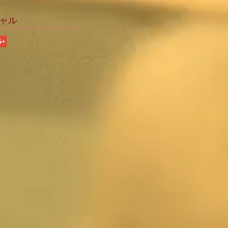
ウマっ
ャル