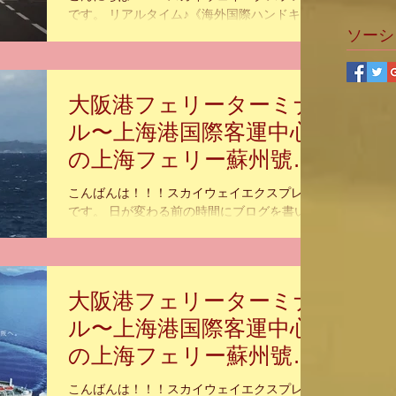
です。 リアルタイム♪《海外国際ハンドキャ
リー》関空→沖縄那覇行き 『いま届けたい
ソーシ
心の込められた あなたの大切な物』。 海外
国際ハンドキャリー SkyWayExpress のホー
ムページ...
大阪港フェリーターミナ
ル〜上海港国際客運中心
の上海フェリー蘇州號ハ
ンドキャリー②
こんばんは！！！スカイウェイエクスプレス
です。 日が変わる前の時間にブログを書いて
います。 今日中にアップは間に合うかな？
では、上海フェリー蘇州號によるハンドキャ
リーのブログを続けて参ります。 朝がやって
来ました！！！ もう大阪港を出発してから、
大阪港フェリーターミナ
18時間が経過しました。...
ル〜上海港国際客運中心
の上海フェリー蘇州號ハ
ンドキャリー①
こんばんは！！！スカイウェイエクスプレス