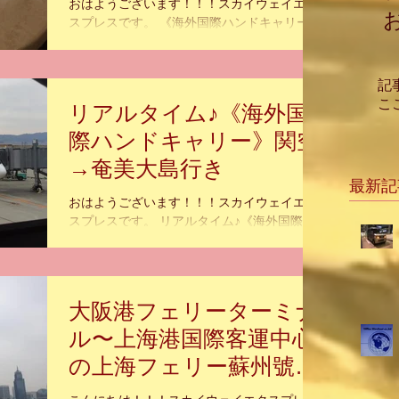
おはようございます！！！スカイウェイエク
スプレスです。 《海外国際ハンドキャリー》
すろ〜らいふ♪奄美大島 あやまる岬 みしょら
んカフェ 『いま届けたい 心の込められた あ
なたの大切な物』。 海外国際ハンドキャリー
記
SkyWayExpress のホームページ...
こ
リアルタイム♪《海外国
際ハンドキャリー》関空
→奄美大島行き
最新記
おはようございます！！！スカイウェイエク
スプレスです。 リアルタイム♪《海外国際ハ
ンドキャリー》関空→奄美大島行き 『いま届
けたい 心の込められた あなたの大切な
物』。 海外国際ハンドキャリー
SkyWayExpress のホームページ...
大阪港フェリーターミナ
ル〜上海港国際客運中心
の上海フェリー蘇州號ハ
ンドキャリー③