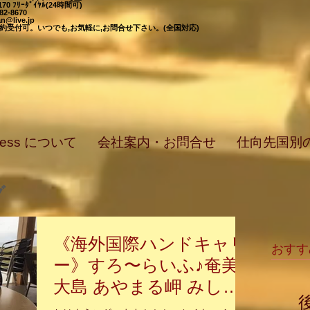
-7170 ﾌﾘｰﾀﾞｲﾔﾙ(24時間可)
582-8670
n@live.jp
日,予約受付可。いつでも,お気軽に,お問合せ下さい。(全国対応)
press について
会社案内・お問合せ
仕向先国別
グ
《海外国際ハンドキャリ
おすす
ー》すろ〜らいふ♪奄美
大島 あやまる岬 みしょ
らんカフェ☕️