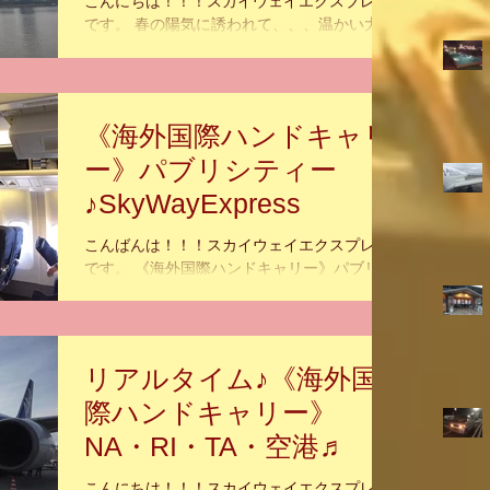
こんにちは！！！スカイウェイエクスプレス
です。 春の陽気に誘われて、、、温かい大阪
市でございます。 2月もあと残すは3日と、怖
ろしいほどに速い時間の経過を感じざるを得
ません！！！ 今朝、Sky Way Express 本社の
ある東大阪市で綺麗な梅の花を見かけまし
《海外国際ハンドキャリ
た。...
ー》パブリシティー
♪SkyWayExpress
こんばんは！！！スカイウェイエクスプレス
です。 《海外国際ハンドキャリー》パブリシ
ティー♪SkyWayExpress 『いま届けたい 心の
込められた あなたの大切な物』。 海外国際
ハンドキャリー Sky Way Express のホームペ
ージ...
リアルタイム♪《海外国
際ハンドキャリー》
NA・RI・TA・空港♬
こんにちは！！！スカイウェイエクスプレス