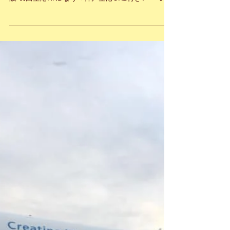
港HNDなう→神戸空港UKB
行き
こんばんは！！！スカイウェイエクスプレスで
す。 リアルタイム♪《海外国際ハンドキャリー》帰
阪 羽田空港HNDなう→神戸空港UKB行き🛩 『いま
届けたい 心の込められた あなたの大切な物』。 海
外国際ハンドキャリー SkyWayExpress のホームペ
ージ...