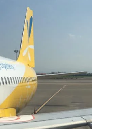
プレスです。 《海外国際ハンドキャリー》すろ〜
らいふ♪成田帰還 バニラありがとう 永遠に✈︎✈︎✈︎
『いま届けたい 心の込められた あなたの大切な
物』。 海外国際ハンドキャリー SkyWayExpress
のホームページ...