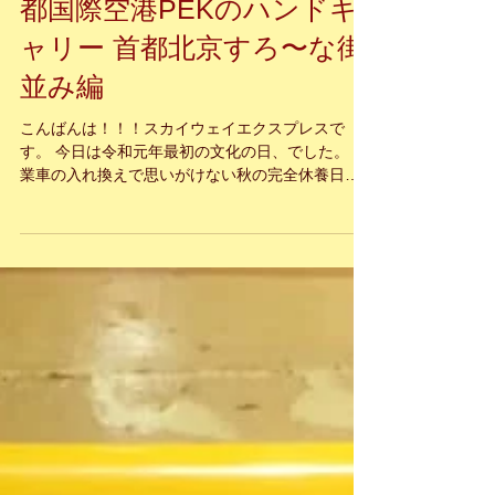
関西空港KIX〜中国･北京首
都国際空港PEKのハンドキ
ャリー 首都北京すろ〜な街
並み編
こんばんは！！！スカイウェイエクスプレスで
す。 今日は令和元年最初の文化の日、でした。 営
業車の入れ換えで思いがけない秋の完全休養日と
なりましたが、のんびりと過ごしましたね♪ では、
中国北京ハンドの首都北京、のんびりな街並みを
ご覧下さいませ。 『いま届けたい 心の込められ
た...