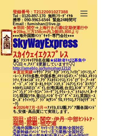
登録番号 : T2122001027388
Tel :
0120-897-170
無料ﾌﾘｰﾀﾞｲﾔﾙ
携帯 :
090-9963-6544
緊急24時間可
Email
:
fumishan@live.jp
★羽田･関空
⇒
上海行きの週6定期便運行中
★20kg,三方158cm内,1個\85,800より
♦♦♦海外国際ﾊﾝﾄﾞｷｬﾘｰ専門会社♦♦♦
全
SkyWayExpress
国
ｽｶｲｳｪｲｴｸｽﾌﾟﾚｽ
★ﾍﾞﾃﾗﾝｷｬﾘｱ8名在籍
★​経験者ｷｬﾘｱ募集中
👇👇日々,ｱﾒﾌﾞﾛ更新しています‼👇👇
http://ameblo.jp/fumishan1212/
★直近実績
⇒
ｻｳｼﾞｱﾗﾋﾞｱ(ﾀﾞﾝﾏﾝ),ﾌｨﾘﾋﾟﾝ(ﾏﾆﾗ),ﾊﾞ
ｰﾚｰﾝ,ｱﾒﾘｶ多数,中国多数,ﾒｷｼｺ(ﾚｵﾝ,ﾍﾞﾗｸﾙｽ,ﾒｷｼｺ
ｼﾃｨ,ｻﾝﾙｲｽﾎﾟﾄｼ,ｱｸﾞｱｽｶﾘｴﾝﾃｽ),ｲﾝﾄﾞ(ﾃﾞﾘｰ,ｱｰﾒﾀﾞ
ﾊﾞｰﾄﾞ,ﾊﾞﾝｶﾞﾛｰﾙ),ﾀｲ(ﾊﾞﾝｺｸ,ﾄﾞﾝﾑｱﾝ),ｲﾝﾄﾞﾈｼｱ(ｼﾞ
ｬｶﾙﾀ),UAE(ﾄﾞﾊﾞｲ),台湾(高雄,台北),ｶﾝﾎﾞｼﾞｱ(ﾌﾟﾉ
ﾝﾍﾟﾝ),ﾃﾞﾝﾏｰｸ(ｺﾍﾟﾝﾊｰｹﾞﾝ),ｸｳｪｰﾄ,ﾍﾞﾄﾅﾑ(ﾊﾉｲ,ﾎｰﾁ
ﾐﾝ),韓国(ｿｳﾙ,釜山),ﾊﾝｶﾞﾘｰ(ﾌﾞﾀﾞﾍﾟｽﾄ),英国(ﾋｰｽ
ﾛｰ,ｶﾞﾄｳｨｯｸ),ﾌﾞﾗｼﾞﾙ(ｻﾝﾊﾟｳﾛ,ﾏﾅｳｽ),ｱﾌﾘｶ(ﾓｻﾞﾝﾋﾞ
ｰｸ)
★2026年7月･8月⇒
ｱﾒﾘｶ,EU圏,ｱｼﾞｱ圏各国ﾊﾝﾄﾞ
も,安価･高品質にて実現します。
羽田･成田･関空･伊丹･中部ｾﾝﾄﾚｱ･
福岡･那覇
･他空港
①海外国際ﾊﾝﾄﾞｷｬﾘｰ/
主力業務/全国対応
②新幹線のﾊﾝﾄﾞｷｬﾘｰ/
主力業務/全国対応
③軽四輪車の緊急配送/黒ﾅﾝﾊﾞｰ車/全国対応