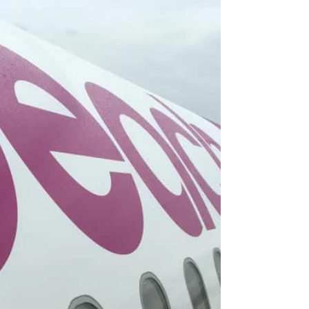
《海外国際ハンドキャリ
ー》台灣高鐵THSRらいふ♪
高雄･左營駅→台北駅行き
こんにちは！！！スカイウェイエクスプレスで
す。 《海外国際ハンドキャリー》台灣高鐵THSR
らいふ♪高雄･左營駅→台北駅行き🚄 『いま届けた
い 心の込められた あなたの大切な物』。 海外国際
ハンドキャリー Sky Way Express のホームペー
ジ...