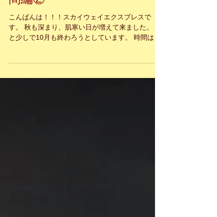
都国際空港PEKのハンドキ
ャリー 首都北京すろ〜な時
間編②
こんばんは！！！スカイウェイエクスプレスで
す。 秋も深まり、肌寒い日が増えて来ました。 あ
と少しで10月も終わろうとしています。 時間は止
まることはない。私も立ち止まらず前に進んで行
こう。 たまには周りの風景を見ながら立ち止まる
も良し。...