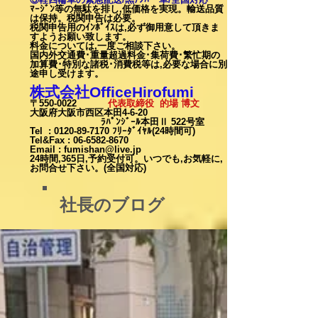
ﾏｰｼﾞﾝ等の無駄を排し,低価格を実現。輸送品質
は保持。税関申告は必要。
税関申告用のｲﾝﾎﾞｲｽは,必ず御用意して頂きま
すようお願い致します。
料金については,一度ご相談下
さい。
国内外交通費･重量超過料金･集荷費･繁忙期の
加算費･特別な諸税･消費税等は,必要な場合に別
途申し受けます。
株式会社OfficeHirofumi
〒550-0022
代表取締役 的場 博文
大阪府大阪市西区本田4-6-20
ﾗﾊﾟﾝｼﾞｰﾙ本田Ⅱ 522号室
Tel :
0120-89-7170
ﾌﾘｰﾀﾞｲﾔﾙ(24時間可)
Tel&Fax :
06-6582-8670
Email
:
fumishan@live.jp
24時間,365日,予約受付可。いつでも,お気軽に,
お問合せ下さい。(全国対応)
社長のブログ
カート