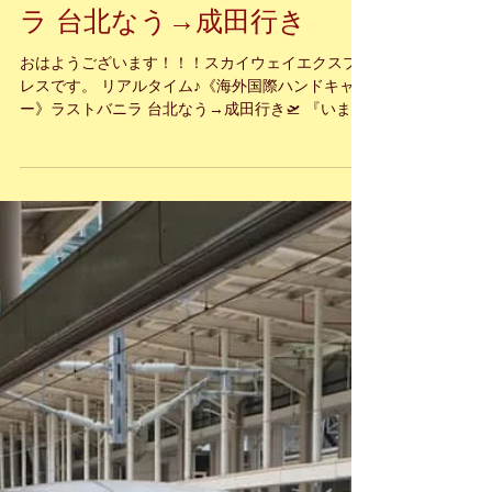
リアルタイム♪《海外国際ハ
ンドキャリー》ラストバニ
ラ 台北なう→成田行き
おはようございます！！！スカイウェイエクスプ
レスです。 リアルタイム♪《海外国際ハンドキャリ
ー》ラストバニラ 台北なう→成田行き🛫 『いま届
けたい 心の込められた あなたの大切な物』。 海外
国際ハンドキャリー SkyWayExpress のホームペー
ジ...