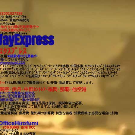
22001027388
7-170 無料ﾌﾘｰﾀﾞｲﾔﾙ
63-6544 緊急24時間可
n@live.jp
上海行きの週6定期便運行中
cm内,1個\85,800より
ayExpress
ﾞｷｬﾘｰ専門会社♦♦♦
ｴｸｽﾌﾟﾚｽ
8名在籍
★​経験者ｷｬﾘｱ募集中
ﾛ更新しています‼👇👇
jp/fumishan1212/
ｼﾞｱﾗﾋﾞｱ(ﾀﾞﾝﾏﾝ),ﾌｨﾘﾋﾟﾝ(ﾏﾆﾗ),ﾊﾞｰﾚｰﾝ,ｱﾒﾘｶ多数,中国多数,ﾒｷｼｺ(ﾚｵﾝ,ﾍﾞﾗｸﾙｽ,ﾒｷｼｺｼ
ｸﾞｱｽｶﾘｴﾝﾃｽ),ｲﾝﾄﾞ(ﾃﾞﾘｰ,ｱｰﾒﾀﾞﾊﾞｰﾄﾞ,ﾊﾞﾝｶﾞﾛｰﾙ),ﾀｲ(ﾊﾞﾝｺｸ,ﾄﾞﾝﾑｱﾝ),ｲﾝﾄﾞﾈｼｱ(ｼﾞｬｶ
),台湾(高雄,台北),ｶﾝﾎﾞｼﾞｱ(ﾌﾟﾉﾝﾍﾟﾝ),ﾃﾞﾝﾏｰｸ(ｺﾍﾟﾝﾊｰｹﾞﾝ),ｸｳｪｰﾄ,ﾍﾞﾄﾅﾑ(ﾊﾉｲ,ﾎｰﾁﾐ
,ﾊﾝｶﾞﾘｰ(ﾌﾞﾀﾞﾍﾟｽﾄ),英国(ﾋｰｽﾛｰ,ｶﾞﾄｳｨｯｸ),ﾌﾞﾗｼﾞﾙ(ｻﾝﾊﾟｳﾛ,ﾏﾅｳｽ),ｱﾌﾘｶ(ﾓｻﾞﾝﾋﾞｰ
月⇒
ｱﾒﾘｶ,EU圏,ｱｼﾞｱ圏各国ﾊﾝﾄﾞも,安価･高品質にて実現します。
関空･伊丹･中部ｾﾝﾄﾚｱ･福岡･那覇
･他空港
ｬﾘｰ/
主力業務/全国対応
ｬﾘｰ/
主力業務/全国対応
配送/黒ﾅﾝﾊﾞｰ車/全国対応
駄を排し,低価格を実現。輸送品質は保持。税関申告は必要。
ﾎﾞｲｽは,必ず御用意して頂きますようお願い致します。
,一度ご相談下
さい。
重量超過料金･集荷費･繁忙期の加算費･特別な諸税･消費税等は,必要な場合に別途
iceHirofumi
表取締役 的場 博文
田4-6-20
ｰﾙ本田Ⅱ 522号室