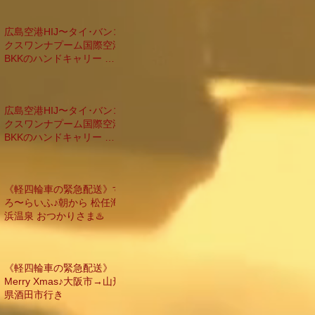
広島空港HIJ〜タイ･バンコ
クスワンナプーム国際空港
BKKのハンドキャリー バ
ンコク滞在&帰国編
広島空港HIJ〜タイ･バンコ
クスワンナプーム国際空港
BKKのハンドキャリー 台
北乗換え休憩編
《軽四輪車の緊急配送》す
ろ〜らいふ♪朝から 松任海
浜温泉 おつかりさま♨️
《軽四輪車の緊急配送》
Merry Xmas♪大阪市→山形
県酒田市行き