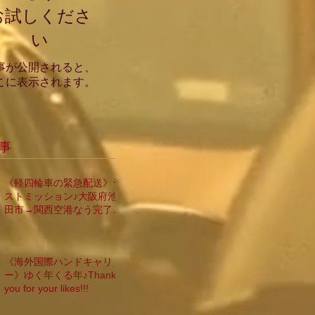
お試しくださ
い
事が公開されると、
こに表示されます。
事
《軽四輪車の緊急配送》ラ
ストミッション♪大阪府池
田市→関西空港なう完了
仕事納め
《海外国際ハンドキャリ
ー》ゆく年くる年♪Thank
you for your likes!!!