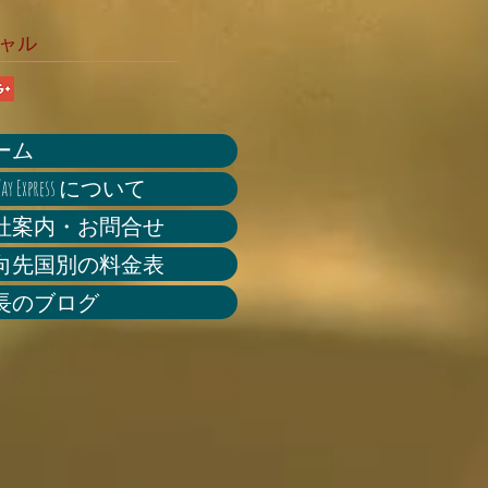
ウマっ
ャル
ーム
 Way Express について
社案内・お問合せ
向先国別の料金表
長のブログ