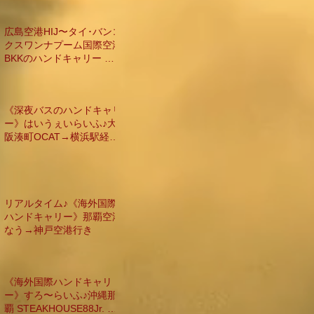
広島空港HIJ〜タイ･バンコ
クスワンナプーム国際空港
BKKのハンドキャリー 台
北経由編
《深夜バスのハンドキャリ
ー》はいうぇいらいふ♪大
阪湊町OCAT→横浜駅経由
→羽田空港行き
リアルタイム♪《海外国際
ハンドキャリー》那覇空港
なう→神戸空港行き
《海外国際ハンドキャリ
ー》すろ〜らいふ♪沖縄那
覇 STEAKHOUSE88Jr. 激