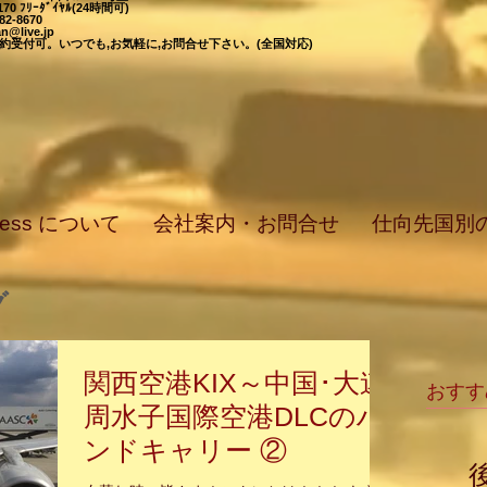
-7170 ﾌﾘｰﾀﾞｲﾔﾙ(24時間可)
582-8670
n@live.jp
日,予約受付可。いつでも,お気軽に,お問合せ下さい。(全国対応)
press について
会社案内・お問合せ
仕向先国別
グ
関西空港KIX～中国･大連
おすす
周水子国際空港DLCのハ
ンドキャリー ②