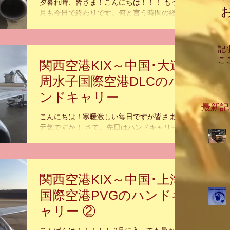
夕暮れ時、皆さま！こんにちは！！！ もう２
月も今日で終わりです。何と言う時間の経過
の早さ！ 春一番は既に吹いたようですが、ま
だまだ寒い！寒すぎます！！！ しかし、明日
から３月と言うことで、何やらサクラうきう
記
きして来ますね。...
こ
関西空港KIX～中国･大連
周水子国際空港DLCのハ
ンドキャリー
最新記
こんにちは！寒暖激しい毎日ですが皆さまお
元気ですか！ さて、先日はハンドキャリーミ
ッションにて、中国の大連に行って参りまし
た。 大連は、日本文化、和風建築物が多く残
る、日本とはとても関係が深い都市なんで
す。 では、いつも通り、機材の紹介から入り
関西空港KIX～中国･上海
ます！...
国際空港PVGのハンドキ
ャリー ②