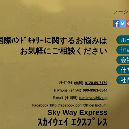
ソーシ
ホ
際ﾊﾝﾄﾞｷｬﾘｰに関するお悩みは
Sky
お気軽にご相談ください
会
仕
社
ﾌﾘｰﾀﾞｲﾔﾙ (無料)
0120-89-7170
H Phone (24h可)
090-9963-6544
E-mail (中国可)
fumishan@live.jp
Facebook
http://facebook.com/OfficeHirofumi
Sky Way Express
ｽｶｲｳｪｲ ｴｸｽﾌﾟﾚｽ