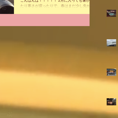
こんばんは！！！！！ 2月に入っても暑かっ
たり寒さが戻ったりで、春はまだ少し先かも
知れませんね。 前回のブログは上海PVGに到
着し、ホテルチェックインする前で終了しま
したので、今回はその続きをご報告致しま
す。 まずはいつものお約束、帰国便搭乗前の
CHINA EASTERN...