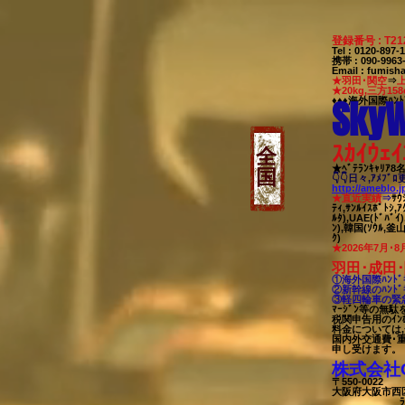
登録番号 : T21
Tel : 0120-89
携帯 : 090-99
Email
:
fumisha
★羽田･関空
⇒
★20kg,三方158
SkyW
♦♦♦海外国際ﾊﾝﾄ
ｽｶｲｳｪｲ
全
★ﾍﾞﾃﾗﾝｷｬﾘｱ
国
👇👇日々,ｱﾒﾌﾞ
http://ameblo.
★直近実績
⇒
ｻｳ
ﾃｨ,ｻﾝﾙｲｽﾎﾟﾄｼ,ｱ
ﾙﾀ),UAE(ﾄﾞﾊﾞｲ
ﾝ),韓国(ｿｳﾙ,釜山)
ｸ)
★2026年7月･8
羽田･成田･
①海外国際ﾊﾝﾄﾞｷ
②新幹線のﾊﾝﾄﾞｷ
③軽四輪車の緊急
ﾏｰｼﾞﾝ等の無
税関申告用のｲﾝ
料金については
国内外交通費･
申し受けます。
株式会社Off
〒550-0022
代
大阪府大阪市西区本
ﾗﾊﾟﾝｼﾞ