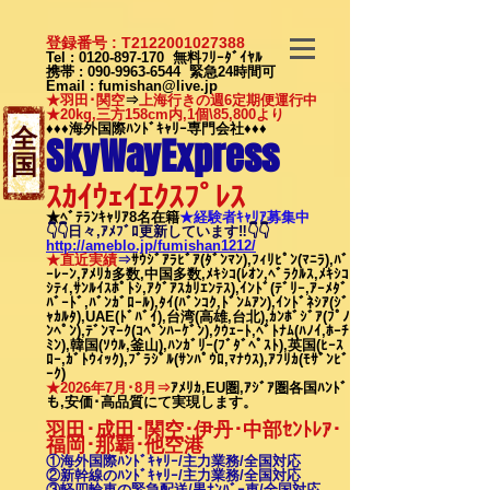
登録番号 : T2122001027388
Tel :
0120-897-170
無料ﾌﾘｰﾀﾞｲﾔﾙ
携帯 :
090-9963-6544
緊急24時間可
Email
:
fumishan@live.jp
★羽田･関空
⇒
上海行きの週6定期便運行中
★20kg,三方158cm内,1個\85,800より
♦♦♦海外国際ﾊﾝﾄﾞｷｬﾘｰ専門会社♦♦♦
全
SkyWayExpress
国
ｽｶｲｳｪｲｴｸｽﾌﾟﾚｽ
★ﾍﾞﾃﾗﾝｷｬﾘｱ8名在籍
★​経験者ｷｬﾘｱ募集中
👇👇日々,ｱﾒﾌﾞﾛ更新しています‼👇👇
http://ameblo.jp/fumishan1212/
★直近実績
⇒
ｻｳｼﾞｱﾗﾋﾞｱ(ﾀﾞﾝﾏﾝ),ﾌｨﾘﾋﾟﾝ(ﾏﾆﾗ),ﾊﾞ
ｰﾚｰﾝ,ｱﾒﾘｶ多数,中国多数,ﾒｷｼｺ(ﾚｵﾝ,ﾍﾞﾗｸﾙｽ,ﾒｷｼｺ
ｼﾃｨ,ｻﾝﾙｲｽﾎﾟﾄｼ,ｱｸﾞｱｽｶﾘｴﾝﾃｽ),ｲﾝﾄﾞ(ﾃﾞﾘｰ,ｱｰﾒﾀﾞ
ﾊﾞｰﾄﾞ,ﾊﾞﾝｶﾞﾛｰﾙ),ﾀｲ(ﾊﾞﾝｺｸ,ﾄﾞﾝﾑｱﾝ),ｲﾝﾄﾞﾈｼｱ(ｼﾞ
ｬｶﾙﾀ),UAE(ﾄﾞﾊﾞｲ),台湾(高雄,台北),ｶﾝﾎﾞｼﾞｱ(ﾌﾟﾉ
ﾝﾍﾟﾝ),ﾃﾞﾝﾏｰｸ(ｺﾍﾟﾝﾊｰｹﾞﾝ),ｸｳｪｰﾄ,ﾍﾞﾄﾅﾑ(ﾊﾉｲ,ﾎｰﾁ
ﾐﾝ),韓国(ｿｳﾙ,釜山),ﾊﾝｶﾞﾘｰ(ﾌﾞﾀﾞﾍﾟｽﾄ),英国(ﾋｰｽ
ﾛｰ,ｶﾞﾄｳｨｯｸ),ﾌﾞﾗｼﾞﾙ(ｻﾝﾊﾟｳﾛ,ﾏﾅｳｽ),ｱﾌﾘｶ(ﾓｻﾞﾝﾋﾞ
ｰｸ)
★2026年7月･8月⇒
ｱﾒﾘｶ,EU圏,ｱｼﾞｱ圏各国ﾊﾝﾄﾞ
も,安価･高品質にて実現します。
羽田･成田･関空･伊丹･中部ｾﾝﾄﾚｱ･
福岡･那覇
･他空港
①海外国際ﾊﾝﾄﾞｷｬﾘｰ/
主力業務/全国対応
②新幹線のﾊﾝﾄﾞｷｬﾘｰ/
主力業務/全国対応
③軽四輪車の緊急配送/黒ﾅﾝﾊﾞｰ車/全国対応