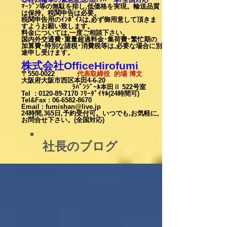
ﾏｰｼﾞﾝ等の無駄を排し,低価格を実現。輸送品質
は保持。税関申告は必要。
税関申告用のｲﾝﾎﾞｲｽは,必ず御用意して頂きま
すようお願い致します。
料金については,一度ご相談下
さい。
国内外交通費･重量超過料金･集荷費･繁忙期の
加算費･特別な諸税･消費税等は,必要な場合に別
途申し受けます。
株式会社OfficeHirofumi
〒550-0022
代表取締役 的場 博文
大阪府大阪市西区本田4-6-20
ﾗﾊﾟﾝｼﾞｰﾙ本田Ⅱ 522号室
Tel :
0120-89-7170
ﾌﾘｰﾀﾞｲﾔﾙ(24時間可)
Tel&Fax :
06-6582-8670
Email
:
fumishan@live.jp
24時間,365日,予約受付可。いつでも,お気軽に,
お問合せ下さい。(全国対応)
社長のブログ
カート