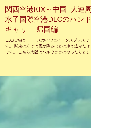
関西空港KIX～中国･大連周
水子国際空港DLCのハンド
キャリー 帰国編
こんにちは！！！スカイウェイエクスプレスで
す。 関東の方では雪が降るほどの冷え込みだそう
です。 こちら大阪はハルウララのゆったりとした
空気が流れ、美しい桜はまだ優美な姿を見せてく
れていますね♪ では、昨年晩秋に参りました、中国
の大都市大連へのハンドキャリーブログ帰国編を
お届...