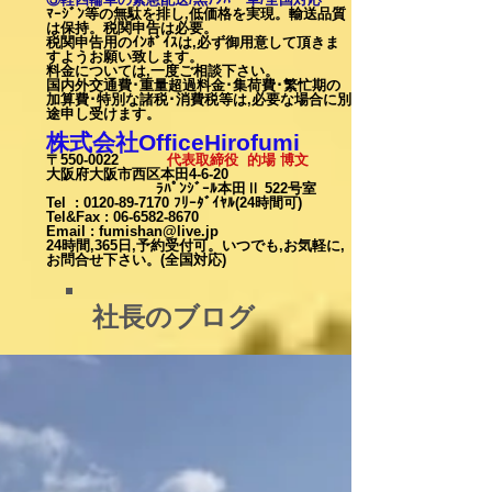
ﾏｰｼﾞﾝ等の無駄を排し,低価格を実現。輸送品質
は保持。税関申告は必要。
税関申告用のｲﾝﾎﾞｲｽは,必ず御用意して頂きま
すようお願い致します。
料金については,一度ご相談下
さい。
国内外交通費･重量超過料金･集荷費･繁忙期の
加算費･特別な諸税･消費税等は,必要な場合に別
途申し受けます。
株式会社OfficeHirofumi
〒550-0022
代表取締役 的場 博文
大阪府大阪市西区本田4-6-20
ﾗﾊﾟﾝｼﾞｰﾙ本田Ⅱ 522号室
Tel :
0120-89-7170
ﾌﾘｰﾀﾞｲﾔﾙ(24時間可)
Tel&Fax :
06-6582-8670
Email
:
fumishan@live.jp
24時間,365日,予約受付可。いつでも,お気軽に,
お問合せ下さい。(全国対応)
社長のブログ
カート