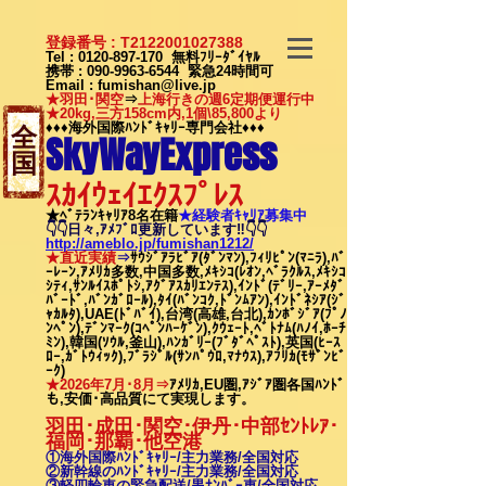
登録番号 : T2122001027388
Tel :
0120-897-170
無料ﾌﾘｰﾀﾞｲﾔﾙ
携帯 :
090-9963-6544
緊急24時間可
Email
:
fumishan@live.jp
★羽田･関空
⇒
上海行きの週6定期便運行中
★20kg,三方158cm内,1個\85,800より
♦♦♦海外国際ﾊﾝﾄﾞｷｬﾘｰ専門会社♦♦♦
全
SkyWayExpress
国
ｽｶｲｳｪｲｴｸｽﾌﾟﾚｽ
★ﾍﾞﾃﾗﾝｷｬﾘｱ8名在籍
★​経験者ｷｬﾘｱ募集中
👇👇日々,ｱﾒﾌﾞﾛ更新しています‼👇👇
http://ameblo.jp/fumishan1212/
★直近実績
⇒
ｻｳｼﾞｱﾗﾋﾞｱ(ﾀﾞﾝﾏﾝ),ﾌｨﾘﾋﾟﾝ(ﾏﾆﾗ),ﾊﾞ
ｰﾚｰﾝ,ｱﾒﾘｶ多数,中国多数,ﾒｷｼｺ(ﾚｵﾝ,ﾍﾞﾗｸﾙｽ,ﾒｷｼｺ
ｼﾃｨ,ｻﾝﾙｲｽﾎﾟﾄｼ,ｱｸﾞｱｽｶﾘｴﾝﾃｽ),ｲﾝﾄﾞ(ﾃﾞﾘｰ,ｱｰﾒﾀﾞ
ﾊﾞｰﾄﾞ,ﾊﾞﾝｶﾞﾛｰﾙ),ﾀｲ(ﾊﾞﾝｺｸ,ﾄﾞﾝﾑｱﾝ),ｲﾝﾄﾞﾈｼｱ(ｼﾞ
ｬｶﾙﾀ),UAE(ﾄﾞﾊﾞｲ),台湾(高雄,台北),ｶﾝﾎﾞｼﾞｱ(ﾌﾟﾉ
ﾝﾍﾟﾝ),ﾃﾞﾝﾏｰｸ(ｺﾍﾟﾝﾊｰｹﾞﾝ),ｸｳｪｰﾄ,ﾍﾞﾄﾅﾑ(ﾊﾉｲ,ﾎｰﾁ
ﾐﾝ),韓国(ｿｳﾙ,釜山),ﾊﾝｶﾞﾘｰ(ﾌﾞﾀﾞﾍﾟｽﾄ),英国(ﾋｰｽ
ﾛｰ,ｶﾞﾄｳｨｯｸ),ﾌﾞﾗｼﾞﾙ(ｻﾝﾊﾟｳﾛ,ﾏﾅｳｽ),ｱﾌﾘｶ(ﾓｻﾞﾝﾋﾞ
ｰｸ)
★2026年7月･8月⇒
ｱﾒﾘｶ,EU圏,ｱｼﾞｱ圏各国ﾊﾝﾄﾞ
も,安価･高品質にて実現します。
羽田･成田･関空･伊丹･中部ｾﾝﾄﾚｱ･
福岡･那覇
･他空港
①海外国際ﾊﾝﾄﾞｷｬﾘｰ/
主力業務/全国対応
②新幹線のﾊﾝﾄﾞｷｬﾘｰ/
主力業務/全国対応
③軽四輪車の緊急配送/黒ﾅﾝﾊﾞｰ車/全国対応