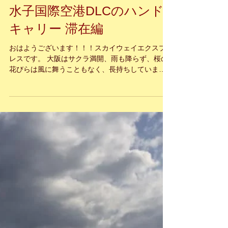
関西空港KIX～中国･大連周
水子国際空港DLCのハンド
キャリー 滞在編
おはようございます！！！スカイウェイエクスプ
レスです。 大阪はサクラ満開、雨も降らず、桜の
花びらは風に舞うこともなく、長持ちしていま
す。 平成最後の桜の季節、思う存分に堪能したい
ですね♪ 来月からは、令和の時代が始まりま
す！！！...