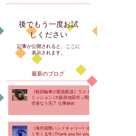
後でもう一度お試
しください
記事が公開されると、ここに
表示されます。
最新のブログ
《軽四輪車の緊急配送》ラスト
ミッション♪大阪府池田市→関西
空港なう完了 仕事納め
《海外国際ハンドキャリー》ゆ
く年くる年♪Thank you for your