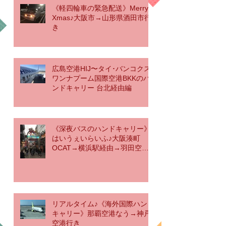
《軽四輪車の緊急配送》Merry
Xmas♪大阪市→山形県酒田市行
き
広島空港HIJ〜タイ･バンコクス
ワンナプーム国際空港BKKのハ
ンドキャリー 台北経由編
《深夜バスのハンドキャリー》
はいうぇいらいふ♪大阪湊町
OCAT→横浜駅経由→羽田空港
行き
リアルタイム♪《海外国際ハンド
キャリー》那覇空港なう→神戸
空港行き