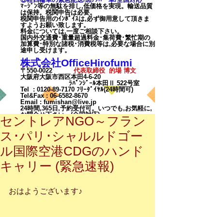
ﾏｰｼﾞﾝ等の無駄を排し,低価格を実現。輸送品質
は保持。税関申告は必要。
税関申告用のｲﾝﾎﾞｲｽは,必ず御用意して頂きま
すようお願い致します。
料金については,一度ご相談下
さい。
国内外交通費･重量超過料金･集荷費･繁忙期の
加算費･特別な諸税･消費税等は,必要な場合に別
途申し受けます。
株式会社OfficeHirofumi
〒550-0022
代表取締役 的場 博文
大阪府大阪市西区本田4-6-20
ﾗﾊﾟﾝｼﾞｰﾙ本田Ⅱ 522号室
Tel :
0120-89-7170
ﾌﾘｰﾀﾞｲﾔﾙ(24時間可)
Tel&Fax :
06-6582-8670
Email
:
fumishan@live.jp
24時間,365日,予約受付可。いつでも,お気軽に,
お問合せ下さい。(全国対応)
セントレアNGO～フラン
ス･パリ･シャルルドゴー
ル国際空港CDGのハンド
キャリー (緊急速報)
カート
おはようございます♪