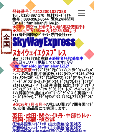
登録番号 : T2122001027388
Tel :
0120-897-170
無料ﾌﾘｰﾀﾞｲﾔﾙ
携帯 :
090-9963-6544
緊急24時間可
Email
:
fumishan@live.jp
★羽田･関空
⇒
上海行きの週6定期便運行中
★20kg,三方158cm内,1個\85,800より
♦♦♦海外国際ﾊﾝﾄﾞｷｬﾘｰ専門会社♦♦♦
全
SkyWayExpress
国
ｽｶｲｳｪｲｴｸｽﾌﾟﾚｽ
★ﾍﾞﾃﾗﾝｷｬﾘｱ8名在籍
★​経験者ｷｬﾘｱ募集中
👇👇日々,ｱﾒﾌﾞﾛ更新しています‼👇👇
http://ameblo.jp/fumishan1212/
★直近実績
⇒
ｻｳｼﾞｱﾗﾋﾞｱ(ﾀﾞﾝﾏﾝ),ﾌｨﾘﾋﾟﾝ(ﾏﾆﾗ),ﾊﾞ
ｰﾚｰﾝ,ｱﾒﾘｶ多数,中国多数,ﾒｷｼｺ(ﾚｵﾝ,ﾍﾞﾗｸﾙｽ,ﾒｷｼｺ
ｼﾃｨ,ｻﾝﾙｲｽﾎﾟﾄｼ,ｱｸﾞｱｽｶﾘｴﾝﾃｽ),ｲﾝﾄﾞ(ﾃﾞﾘｰ,ｱｰﾒﾀﾞ
ﾊﾞｰﾄﾞ,ﾊﾞﾝｶﾞﾛｰﾙ),ﾀｲ(ﾊﾞﾝｺｸ,ﾄﾞﾝﾑｱﾝ),ｲﾝﾄﾞﾈｼｱ(ｼﾞ
ｬｶﾙﾀ),UAE(ﾄﾞﾊﾞｲ),台湾(高雄,台北),ｶﾝﾎﾞｼﾞｱ(ﾌﾟﾉ
ﾝﾍﾟﾝ),ﾃﾞﾝﾏｰｸ(ｺﾍﾟﾝﾊｰｹﾞﾝ),ｸｳｪｰﾄ,ﾍﾞﾄﾅﾑ(ﾊﾉｲ,ﾎｰﾁ
ﾐﾝ),韓国(ｿｳﾙ,釜山),ﾊﾝｶﾞﾘｰ(ﾌﾞﾀﾞﾍﾟｽﾄ),英国(ﾋｰｽ
ﾛｰ,ｶﾞﾄｳｨｯｸ),ﾌﾞﾗｼﾞﾙ(ｻﾝﾊﾟｳﾛ,ﾏﾅｳｽ),ｱﾌﾘｶ(ﾓｻﾞﾝﾋﾞ
ｰｸ)
★2026年7月･8月⇒
ｱﾒﾘｶ,EU圏,ｱｼﾞｱ圏各国ﾊﾝﾄﾞ
も,安価･高品質にて実現します。
羽田･成田･関空･伊丹･中部ｾﾝﾄﾚｱ･
福岡･那覇
･他空港
①海外国際ﾊﾝﾄﾞｷｬﾘｰ/
主力業務/全国対応
②新幹線のﾊﾝﾄﾞｷｬﾘｰ/
主力業務/全国対応
③軽四輪車の緊急配送/黒ﾅﾝﾊﾞｰ車/全国対応