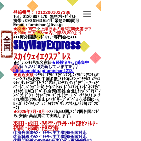
登録番号 : T2122001027388
Tel :
0120-897-170
無料ﾌﾘｰﾀﾞｲﾔﾙ
携帯 :
090-9963-6544
緊急24時間可
Email
:
fumishan@live.jp
★羽田･関空
⇒
上海行きの週6定期便運行中
★20kg,三方158cm内,1個\85,800より
♦♦♦海外国際ﾊﾝﾄﾞｷｬﾘｰ専門会社♦♦♦
全
SkyWayExpress
国
ｽｶｲｳｪｲｴｸｽﾌﾟﾚｽ
★ﾍﾞﾃﾗﾝｷｬﾘｱ8名在籍
★​経験者ｷｬﾘｱ募集中
👇👇日々,ｱﾒﾌﾞﾛ更新しています‼👇👇
http://ameblo.jp/fumishan1212/
★直近実績
⇒
ｻｳｼﾞｱﾗﾋﾞｱ(ﾀﾞﾝﾏﾝ),ﾌｨﾘﾋﾟﾝ(ﾏﾆﾗ),ﾊﾞ
ｰﾚｰﾝ,ｱﾒﾘｶ多数,中国多数,ﾒｷｼｺ(ﾚｵﾝ,ﾍﾞﾗｸﾙｽ,ﾒｷｼｺ
ｼﾃｨ,ｻﾝﾙｲｽﾎﾟﾄｼ,ｱｸﾞｱｽｶﾘｴﾝﾃｽ),ｲﾝﾄﾞ(ﾃﾞﾘｰ,ｱｰﾒﾀﾞ
ﾊﾞｰﾄﾞ,ﾊﾞﾝｶﾞﾛｰﾙ),ﾀｲ(ﾊﾞﾝｺｸ,ﾄﾞﾝﾑｱﾝ),ｲﾝﾄﾞﾈｼｱ(ｼﾞ
ｬｶﾙﾀ),UAE(ﾄﾞﾊﾞｲ),台湾(高雄,台北),ｶﾝﾎﾞｼﾞｱ(ﾌﾟﾉ
ﾝﾍﾟﾝ),ﾃﾞﾝﾏｰｸ(ｺﾍﾟﾝﾊｰｹﾞﾝ),ｸｳｪｰﾄ,ﾍﾞﾄﾅﾑ(ﾊﾉｲ,ﾎｰﾁ
ﾐﾝ),韓国(ｿｳﾙ,釜山),ﾊﾝｶﾞﾘｰ(ﾌﾞﾀﾞﾍﾟｽﾄ),英国(ﾋｰｽ
ﾛｰ,ｶﾞﾄｳｨｯｸ),ﾌﾞﾗｼﾞﾙ(ｻﾝﾊﾟｳﾛ,ﾏﾅｳｽ),ｱﾌﾘｶ(ﾓｻﾞﾝﾋﾞ
ｰｸ)
★2026年7月･8月⇒
ｱﾒﾘｶ,EU圏,ｱｼﾞｱ圏各国ﾊﾝﾄﾞ
も,安価･高品質にて実現します。
羽田･成田･関空･伊丹･中部ｾﾝﾄﾚｱ･
福岡･那覇
･他空港
①海外国際ﾊﾝﾄﾞｷｬﾘｰ/
主力業務/全国対応
②新幹線のﾊﾝﾄﾞｷｬﾘｰ/
主力業務/全国対応
③軽四輪車の緊急配送/黒ﾅﾝﾊﾞｰ車/全国対応