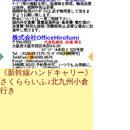
ﾏｰｼﾞﾝ等の無駄を排し,低価格を実現。輸送品質
は保持。税関申告は必要。
税関申告用のｲﾝﾎﾞｲｽは,必ず御用意して頂きま
すようお願い致します。
料金については,一度ご相談下
さい。
国内外交通費･重量超過料金･集荷費･繁忙期の
加算費･特別な諸税･消費税等は,必要な場合に別
途申し受けます。
株式会社OfficeHirofumi
〒550-0022
代表取締役 的場 博文
大阪府大阪市西区本田4-6-20
ﾗﾊﾟﾝｼﾞｰﾙ本田Ⅱ 522号室
Tel :
0120-89-7170
ﾌﾘｰﾀﾞｲﾔﾙ(24時間可)
Tel&Fax :
06-6582-8670
Email
:
fumishan@live.jp
24時間,365日,予約受付可。いつでも,お気軽に,
お問合せ下さい。(全国対応)
《新幹線ハンドキャリー》
さくららいふ♪北九州小倉
行き
カート