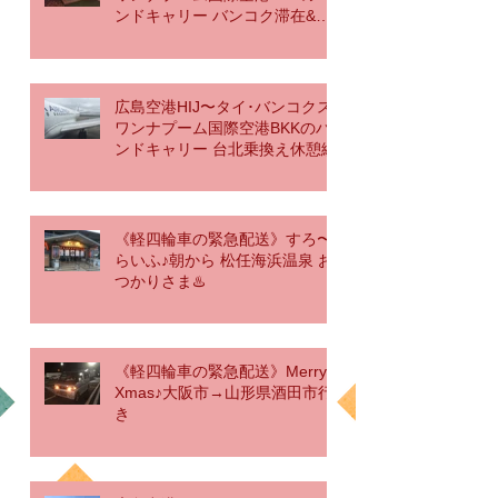
ンドキャリー バンコク滞在&帰
国編
広島空港HIJ〜タイ･バンコクス
ワンナプーム国際空港BKKのハ
ンドキャリー 台北乗換え休憩編
《軽四輪車の緊急配送》すろ〜
らいふ♪朝から 松任海浜温泉 お
つかりさま♨️
《軽四輪車の緊急配送》Merry
Xmas♪大阪市→山形県酒田市行
き