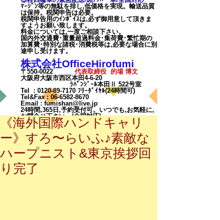
ﾏｰｼﾞﾝ等の無駄を排し,低価格を実現。輸送品質
は保持。税関申告は必要。
税関申告用のｲﾝﾎﾞｲｽは,必ず御用意して頂きま
すようお願い致します。
料金については,一度ご相談下
さい。
国内外交通費･重量超過料金･集荷費･繁忙期の
加算費･特別な諸税･消費税等は,必要な場合に別
途申し受けます。
株式会社OfficeHirofumi
〒550-0022
代表取締役 的場 博文
大阪府大阪市西区本田4-6-20
ﾗﾊﾟﾝｼﾞｰﾙ本田Ⅱ 522号室
Tel :
0120-89-7170
ﾌﾘｰﾀﾞｲﾔﾙ(24時間可)
Tel&Fax :
06-6582-8670
Email
:
fumishan@live.jp
24時間,365日,予約受付可。いつでも,お気軽に,
お問合せ下さい。(全国対応)
《海外国際ハンドキャリ
ー》すろ〜らいふ♪素敵な
ハープニスト&東京挨拶回
り完了
カート