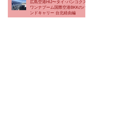
広島空港HIJ〜タイ･バンコクス
ワンナプーム国際空港BKKのハ
ンドキャリー 台北経由編
《深夜バスのハンドキャリー》
はいうぇいらいふ♪大阪湊町
OCAT→横浜駅経由→羽田空港
行き
リアルタイム♪《海外国際ハンド
キャリー》那覇空港なう→神戸
空港行き
《海外国際ハンドキャリー》す
ろ〜らいふ♪沖縄那覇
STEAKHOUSE88Jr. 激ウマっ