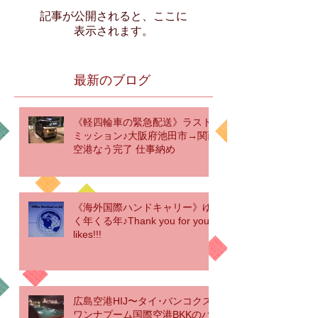
記事が公開されると、ここに
表示されます。
最新のブログ
《軽四輪車の緊急配送》ラスト
ミッション♪大阪府池田市→関西
空港なう完了 仕事納め
《海外国際ハンドキャリー》ゆ
く年くる年♪Thank you for your
likes!!!
広島空港HIJ〜タイ･バンコクス
ワンナプーム国際空港BKKのハ