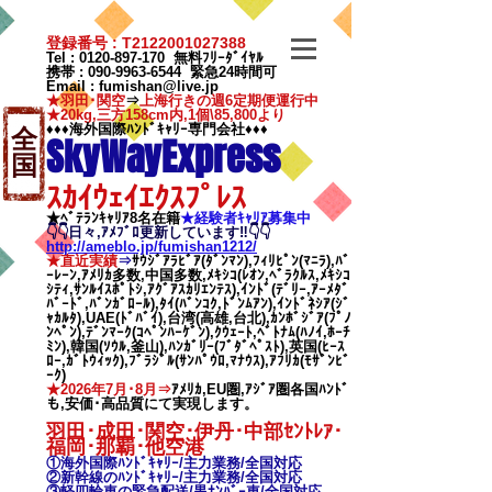
登録番号 : T2122001027388
Tel :
0120-897-170
無料ﾌﾘｰﾀﾞｲﾔﾙ
携帯 :
090-9963-6544
緊急24時間可
Email
:
fumishan@live.jp
★羽田･関空
⇒
上海行きの週6定期便運行中
★20kg,三方158cm内,1個\85,800より
♦♦♦海外国際ﾊﾝﾄﾞｷｬﾘｰ専門会社♦♦♦
全
SkyWayExpress
国
ｽｶｲｳｪｲｴｸｽﾌﾟﾚｽ
★ﾍﾞﾃﾗﾝｷｬﾘｱ8名在籍
★​経験者ｷｬﾘｱ募集中
👇👇日々,ｱﾒﾌﾞﾛ更新しています‼👇👇
http://ameblo.jp/fumishan1212/
★直近実績
⇒
ｻｳｼﾞｱﾗﾋﾞｱ(ﾀﾞﾝﾏﾝ),ﾌｨﾘﾋﾟﾝ(ﾏﾆﾗ),ﾊﾞ
ｰﾚｰﾝ,ｱﾒﾘｶ多数,中国多数,ﾒｷｼｺ(ﾚｵﾝ,ﾍﾞﾗｸﾙｽ,ﾒｷｼｺ
ｼﾃｨ,ｻﾝﾙｲｽﾎﾟﾄｼ,ｱｸﾞｱｽｶﾘｴﾝﾃｽ),ｲﾝﾄﾞ(ﾃﾞﾘｰ,ｱｰﾒﾀﾞ
ﾊﾞｰﾄﾞ,ﾊﾞﾝｶﾞﾛｰﾙ),ﾀｲ(ﾊﾞﾝｺｸ,ﾄﾞﾝﾑｱﾝ),ｲﾝﾄﾞﾈｼｱ(ｼﾞ
ｬｶﾙﾀ),UAE(ﾄﾞﾊﾞｲ),台湾(高雄,台北),ｶﾝﾎﾞｼﾞｱ(ﾌﾟﾉ
ﾝﾍﾟﾝ),ﾃﾞﾝﾏｰｸ(ｺﾍﾟﾝﾊｰｹﾞﾝ),ｸｳｪｰﾄ,ﾍﾞﾄﾅﾑ(ﾊﾉｲ,ﾎｰﾁ
ﾐﾝ),韓国(ｿｳﾙ,釜山),ﾊﾝｶﾞﾘｰ(ﾌﾞﾀﾞﾍﾟｽﾄ),英国(ﾋｰｽ
ﾛｰ,ｶﾞﾄｳｨｯｸ),ﾌﾞﾗｼﾞﾙ(ｻﾝﾊﾟｳﾛ,ﾏﾅｳｽ),ｱﾌﾘｶ(ﾓｻﾞﾝﾋﾞ
ｰｸ)
★2026年7月･8月⇒
ｱﾒﾘｶ,EU圏,ｱｼﾞｱ圏各国ﾊﾝﾄﾞ
も,安価･高品質にて実現します。
羽田･成田･関空･伊丹･中部ｾﾝﾄﾚｱ･
福岡･那覇
･他空港
①海外国際ﾊﾝﾄﾞｷｬﾘｰ/
主力業務/全国対応
②新幹線のﾊﾝﾄﾞｷｬﾘｰ/
主力業務/全国対応
③軽四輪車の緊急配送/黒ﾅﾝﾊﾞｰ車/全国対応